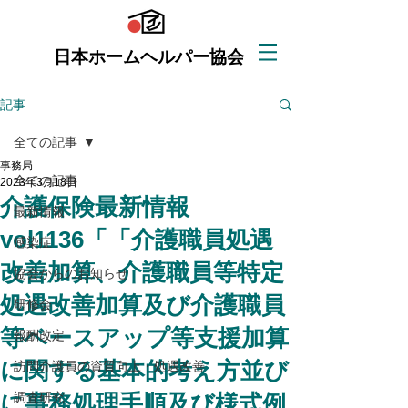
日本ホームヘルパー協会
記事
全ての記事
事務局
全ての記事
2023年3月18日
介護保険最新情報
最新情報
vol1136「「介護職員処遇
感染症
改善加算、介護職員等特定
協会からのお知らせ
処遇改善加算及び介護職員
研修会
等ベースアップ等支援加算
報酬改定
に関する基本的考え方並び
訪問介護員の資質向上・処遇改善
に事務処理手順及び様式例
調査研究