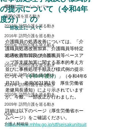
機関誌「ホームヘルパー」
の提示について（令和4年
訪問介護を巡る動き
度分）」の
2017年 訪問介護を巡る動き
一部改正について
2016年 訪問介護を巡る動き
介護職員の処遇改善については、「介
2015年 訪問介護を巡る動き
護職員処遇改善加算、介護職員等特定
2014年 訪問介護を巡る動き
処遇改善加算及び介護職員等ベースア
ップ等支援加算に関する基本的考え方
2013年 訪問介護を巡る動き
並びに事務処理手順及び様式例の提示
2012年 訪問介護を巡る動き
について
（令和4年度分）
」（令和4年6
月21日　老発0621第1号　厚生労働省
2011年 訪問介護を巡る動き
老健局長通知）により示されています
2010年 訪問介護を巡る動き
が、今般、一部改正が行わました。
2009年 訪問介護を巡る動き
詳細は以下のページ（厚生労働省ホー
Q&A
ムページ）をご確認ください。
介護人材確保
https://www.mhlw.go.jp/stf/seisakunitsuit