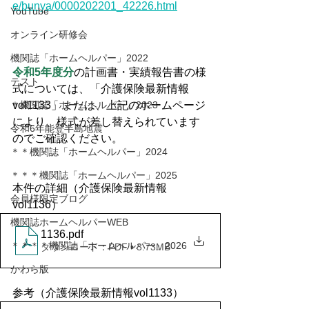
e/bunya/0000202201_42226.html
YouTube
オンライン研修会
機関誌「ホームヘルパー」2022
令和5年度分
の計画書・実績報告書の様
テスト
式については、「介護保険最新情報
＊機関誌「ホームヘルパー」2023
vol1133」または、上記のホームページ
により、様式が差し替えられています
令和6年能登半島地震
のでご確認ください。
＊＊機関誌「ホームヘルパー」2024
＊＊＊機関誌「ホームヘルパー」2025
本件の詳細（介護保険最新情報
会員様限定ブログ
vol1136）
機関誌ホームヘルパーWEB
1136
.pdf
＊＊＊＊機関誌「ホームヘルパー」2026
ダウンロード：PDF • 3.73MB
かわら版
参考（介護保険最新情報vol1133）