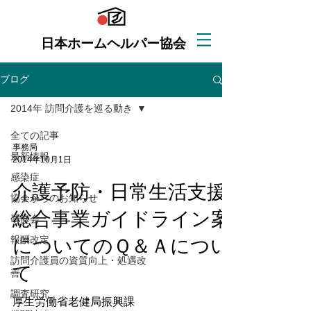
日本ホームヘルパー協会
ブログ
2014年 訪問介護を巡る動き
全ての記事
事務局
最新情報
2014年10月1日
感染症
介護予防・日常生活支援
協会からのお知らせ
総合事業ガイドライン案
研修会
報酬改定
についてのＱ＆Ａについ
訪問介護員の資質向上・処遇改
て
善
調査研究
厚生労働省老健局振興課