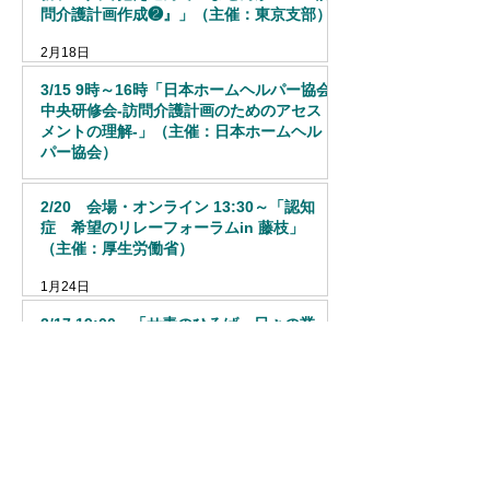
問介護計画作成❷』」（主催：東京支部）
2月18日
3/15 9時～16時「日本ホームヘルパー協会
中央研修会-訪問介護計画のためのアセス
メントの理解-」（主催：日本ホームヘル
パー協会）
1月29日
2/20 会場・オンライン 13:30～「認知
症 希望のリレーフォーラムin 藤枝」
（主催：厚生労働省）
1月24日
2/17 19:00～「サ責のひろば～日々の業
務、一人で抱え込んでいませんか？～『訪
問介護計画作成』」（主催：東京支部）
1月23日
2/9 14:00～「シンポジウム”情報"の力で
備える感染症危機」（主催：内閣感染症危
機管理統括庁）