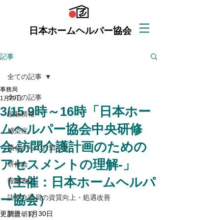
日本ホームヘルパー協会
記事
全ての記事
事務局
全ての記事
1月29日
3/15 9時～16時「日本ホー
最新情報
ムヘルパー協会中央研修
感染症
会-訪問介護計画のための
協会からのお知らせ
アセスメントの理解-」
研修会
（主催：日本ホームヘルパ
報酬改定
ー協会）
訪問介護員の資質向上・処遇改善
更新日：
1月30日
調査研究