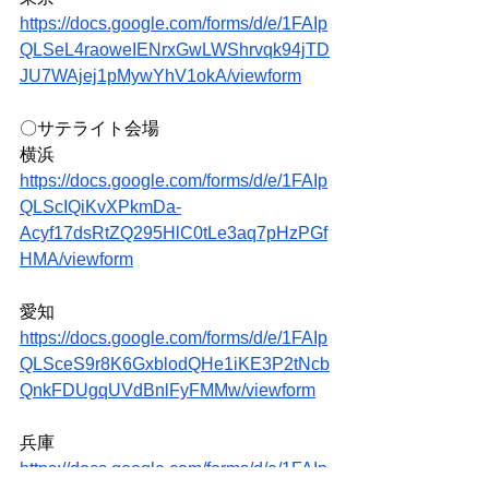
https://docs.google.com/forms/d/e/1FAIp
QLSeL4raoweIENrxGwLWShrvqk94jTD
JU7WAjej1pMywYhV1okA/viewform
〇サテライト会場
横浜
https://docs.google.com/forms/d/e/1FAIp
QLScIQiKvXPkmDa-
Acyf17dsRtZQ295HlC0tLe3aq7pHzPGf
HMA/viewform
愛知
https://docs.google.com/forms/d/e/1FAIp
QLSceS9r8K6GxblodQHe1iKE3P2tNcb
QnkFDUgqUVdBnlFyFMMw/viewform
兵庫
https://docs.google.com/forms/d/e/1FAIp