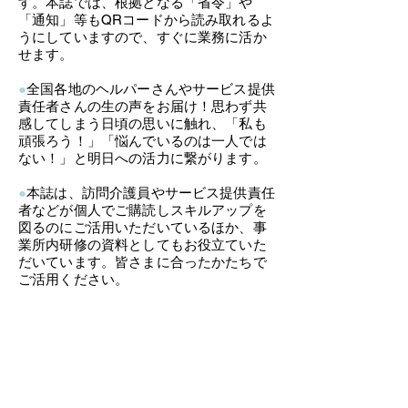
す。本誌では、
根拠となる「省令」や
「通知」等もQRコードから読み取れるよ
うにしていますので、すぐに業務に活か
せます。
●
全国各地のヘルパーさんやサービス提供
責任者さんの生の声をお届け！​
​思わず共
感してしまう日頃の思いに触れ、「私も
頑張ろう！」「悩んでいるのは一人では
ない！」と明日への活力に繋がります。
●
本誌は、訪問介護員やサービス提供責任
者などが個人でご購読しスキルアップを
図るのにご活用いただいているほか、事
業所内研修
​の資料としてもお役立ていた
だいています。皆さまに合ったかたちで
ご活用ください。