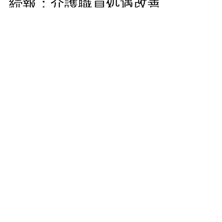
感染症や災害の影響により利用延人数が減少
した場合の基本報酬への3％加算の令和4年
度の取扱いについてです。
事務局
2022年1月31日
続報：介護職員処遇改善
支援補助金に関するQ＆
A（介護保険最新情報
vol1031)
介護職員処遇改善支援補助金に関するQ＆A
が発出されましたので掲載します。 本件の
詳細（介護保険最新情報vol1031） 本件に関
するこれまでのご案内
事務局