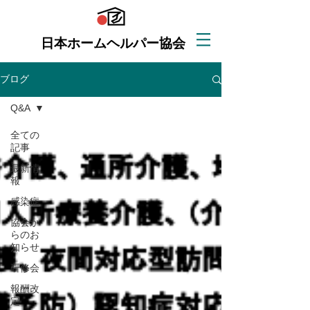
日本ホームヘルパー協会
ブログ
Q&A
全ての
記事
最新情
報
感染症
協会か
らのお
知らせ
研修会
報酬改
定