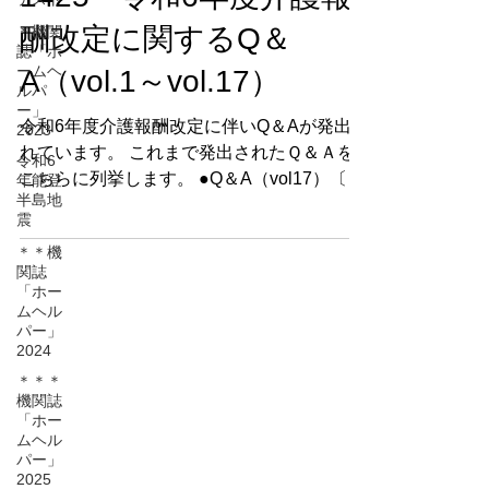
1376・1401・1418・
＊機関
1425 令和6年度介護報
誌「ホ
ームヘ
酬改定に関するQ＆
ルパ
ー」
A（vol.1～vol.17）
2023
令和6
令和6年度介護報酬改定に伴いQ＆Aが発出さ
年能登
半島地
れています。 これまで発出されたＱ＆Ａを
震
こちらに列挙します。 ●Q＆A（vol17）〔介
＊＊機
護保険最新情報vol1425〕10/1公開※訪問介
関誌
護の記載なし
「ホー
https://www.mhlw.go.jp/content/001572626.p
ムヘル
パー」
df ●Q＆A（vol16）〔介護保険最新情報
2024
vol1408〕9/5公開※訪問介護の記載なし
＊＊＊
https://www.mhlw.go.jp/content/001557054.p
機関誌
df ●Q＆A（vol15) 〔介護保険最新情報
「ホー
vol1401〕7/9公開 ※訪問介護の記載なし
ムヘル
パー」
https://www.mhlw.go.jp/content/001515408.p
2025
df ●Q＆A（vol14) 〔介護保険最新情報