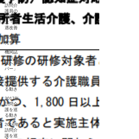
訪問介
護員の
資質向
上・処
遇改善
調査研
究
機関誌
「ホー
ムヘル
パー」
訪問介
護を巡
る動き
2017年
訪問介
護を巡
る動き
2016年
訪問介
護を巡