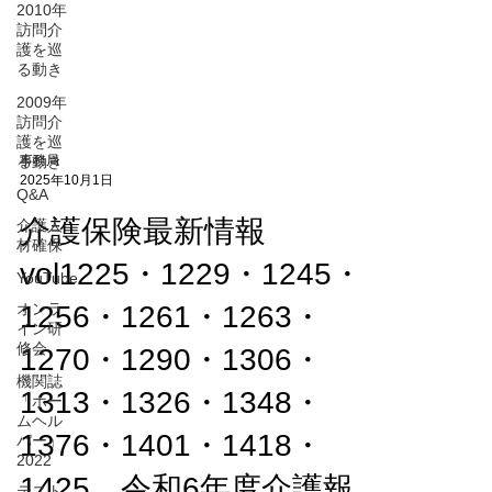
2010年
訪問介
護を巡
る動き
2009年
訪問介
護を巡
る動き
Q&A
事務局
介護人
2025年10月1日
材確保
介護保険最新情報
YouTube
オンラ
vol1225・1229・1245・
イン研
修会
1256・1261・1263・
機関誌
1270・1290・1306・
「ホー
ムヘル
パー」
1313・1326・1348・
2022
テスト