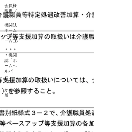
会員様
vol1376〕4/18公開
限定ブ
https://www.mhlw.go.jp/content/001478536.p
ログ
df ※全サービスに関係があるQ＆Aが掲載さ
機関誌
れています ●Q＆A（vol13) 〔介護保険最新
ホーム
情報vol1372〕4/7公開 https://www.m
ヘルパ
ーWEB
＊＊＊
＊機関
誌「ホ
ームヘ
ルパ
ー」
2026
かわら
版