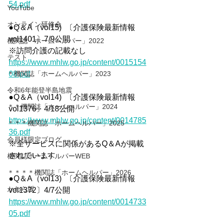
54.pdf
YouTube
オンライン研修会
●Q＆A（vol15)  〔介護保険最新情報
vol1401〕7/9公開
機関誌「ホームヘルパー」2022
※訪問介護の記載なし
テスト
https://www.mhlw.go.jp/content/0015154
＊機関誌「ホームヘルパー」2023
08.pdf
令和6年能登半島地震
●Q＆A（vol14)  〔介護保険最新情報
＊＊機関誌「ホームヘルパー」2024
vol1376〕4/18公開
https://www.mhlw.go.jp/content/0014785
＊＊＊機関誌「ホームヘルパー」2025
36.pdf
会員様限定ブログ
※全サービスに関係があるQ＆Aが掲載
されています
機関誌ホームヘルパーWEB
＊＊＊＊機関誌「ホームヘルパー」2026
●Q＆A（vol13)  〔介護保険最新情報
かわら版
vol1372〕4/7公開
https://www.mhlw.go.jp/content/0014733
05.pdf