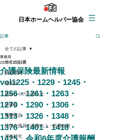
日本ホームヘルパー協会
記事
全ての記事
事務局
全ての記事
2025年10月1日
介護保険最新情報
最新情報
vol1225・1229・1245・
感染症
1256・1261・1263・
協会からのお知らせ
1270・1290・1306・
研修会
1313・1326・1348・
報酬改定
1376・1401・1418・
訪問介護員の資質向上・処遇改善
1425 令和6年度介護報酬
調査研究