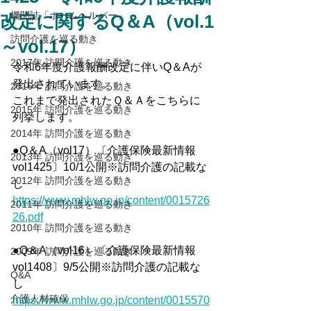
機関誌「ホームヘルパー」
改定に関するQ＆A（vol.1
訪問介護を巡る動き
～vol.17）
2017年 訪問介護を巡る動き
令和6年度介護報酬改定に伴いQ＆Aが
発出されています。
2016年 訪問介護を巡る動き
これまで発出されたＱ＆Ａをこちらに
2015年 訪問介護を巡る動き
列挙します。
2014年 訪問介護を巡る動き
●Q＆A（vol17）〔介護保険最新情報
2013年 訪問介護を巡る動き
vol1425〕10/1公開※訪問介護の記載な
2012年 訪問介護を巡る動き
し
https://www.mhlw.go.jp/content/0015726
2011年 訪問介護を巡る動き
26.pdf
2010年 訪問介護を巡る動き
●Q＆A（vol16）〔介護保険最新情報
2009年 訪問介護を巡る動き
vol1408〕9/5公開※訪問介護の記載な
Q&A
し
介護人材確保
https://www.mhlw.go.jp/content/0015570