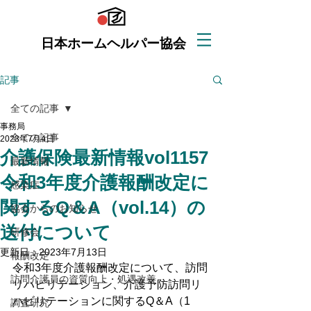
日本ホームヘルパー協会
記事
全ての記事
事務局
全ての記事
2023年7月4日
介護保険最新情報vol1157
最新情報
令和3年度介護報酬改定に
感染症
関するQ＆A（vol.14）の
協会からのお知らせ
送付について
研修会
更新日：
2023年7月13日
報酬改定
令和3年度介護報酬改定について、訪問
訪問介護員の資質向上・処遇改善
リハビリテーション、介護予防訪問リ
ハビリテーションに関するQ＆A（1
調査研究