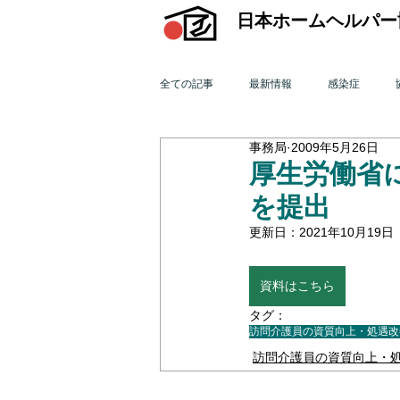
日本ホームヘルパー
全ての記事
最新情報
感染症
事務局
2009年5月26日
機関誌「ホームヘルパー」
訪問介
厚生労働省
を提出
2015年 訪問介護を巡る動き
201
更新日：
2021年10月19日
資料はこちら
2011年 訪問介護を巡る動き
201
タグ：
訪問介護員の資質向上・処遇改
訪問介護員の資質向上・
オンライン研修会
機関誌「ホームヘ