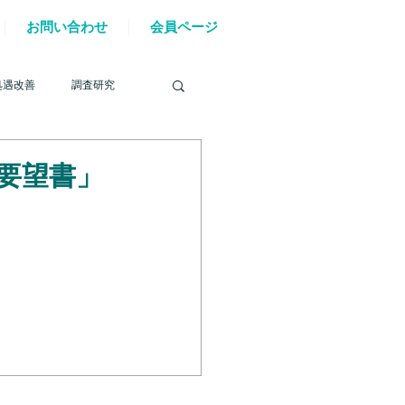
お問い合わせ
会員ページ
処遇改善
調査研究
要望書」
を巡る動き
材確保
YouTube
6年能登半島地震