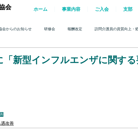
協会
ホーム
事業内容
ご入会
支部
協会からのお知らせ
研修会
報酬改定
訪問介護員の資質向上・
護を巡る動き
2017年 訪問介護を巡る動き
2016年 訪問介護を巡る動き
に「新型インフルエンザに関する
4年 訪問介護を巡る動き
2013年 訪問介護を巡る動き
2012年 訪問介護
0年 訪問介護を巡る動き
2009年 訪問介護を巡る動き
Q&A
介護人
善
処遇改善
ルパー」2022
テスト
＊機関誌「ホームヘルパー」2023
令和