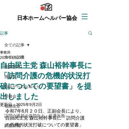
日本ホームヘルパー協会
記事
全ての記事
事務局
全ての記事
2025年6月23日
自由民主党 森山裕幹事長に
最新情報
「訪問介護の危機的状況打
感染症
破についての要望書」を提
協会からのお知らせ
出しました
研修会
更新日：
2025年9月2日
報酬改定
令和7年6月２０日、正副会長により、
訪問介護員の資質向上・処遇改善
自由民主党 森山裕幹事長に「訪問介護
の危機的状況打破についての要望書」
調査研究