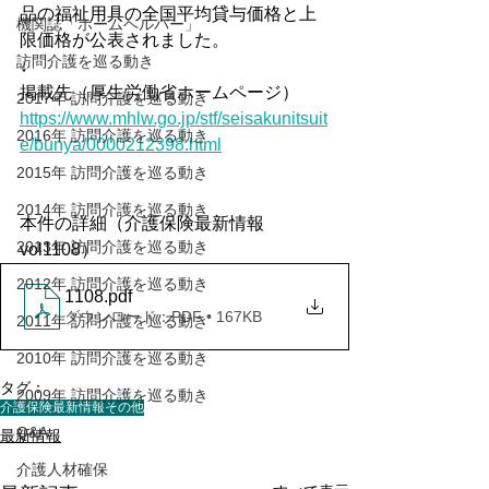
品の福祉用具の全国平均貸与価格と上
機関誌「ホームヘルパー」
限価格が公表されました。
訪問介護を巡る動き
↓
掲載先（厚生労働省ホームページ） 
2017年 訪問介護を巡る動き
https://www.mhlw.go.jp/stf/seisakunitsuit
2016年 訪問介護を巡る動き
e/bunya/0000212398.html
2015年 訪問介護を巡る動き
2014年 訪問介護を巡る動き
本件の詳細（介護保険最新情報
2013年 訪問介護を巡る動き
vol1108）
2012年 訪問介護を巡る動き
1108
.pdf
ダウンロード：PDF • 167KB
2011年 訪問介護を巡る動き
2010年 訪問介護を巡る動き
タグ：
2009年 訪問介護を巡る動き
介護保険最新情報
その他
Q&A
最新情報
介護人材確保