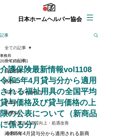
日本ホームヘルパー協会
記事
全ての記事
事務局
全ての記事
2022年10月26日
介護保険最新情報vol1108
最新情報
令和5年4月貸与分から適用
感染症
される福祉用具の全国平均
協会からのお知らせ
貸与価格及び貸与価格の上
研修会
限の公表について（新商品
報酬改定
に係る分）
訪問介護員の資質向上・処遇改善
調査研究
令和5年4月貸与分から適用される新商