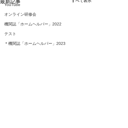
すべて表示
最新記事
YouTube
オンライン研修会
機関誌「ホームヘルパー」2022
テスト
＊機関誌「ホームヘルパー」2023
令和6年能登半島地震
＊＊機関誌「ホームヘルパー」2024
＊＊＊機関誌「ホームヘルパー」2025
会員様限定ブログ
介護保険最新情報
介護保険最新情
機関誌ホームヘルパーWEB
Vol.1530（消費者庁消費
Vol.1531（令
安全調査委員会「車椅子
護デジタル中核
＊＊＊＊機関誌「ホームヘルパー」2026
消費者庁消費者安全調査委員
介護テクノロジー
コメント
使用者を自動車で送迎中
に向けた調査研
かわら版
会において、「車椅子使用者
場の生産性向上を
の事故に係る事故等原因
式「デジタル中
を自動車で送迎中の事故に係
中核人材を育成す
調査について（経過報
成研修」の周知
る事故等原因調査について
的とした研修「令
この投稿へのコメントは利用でき