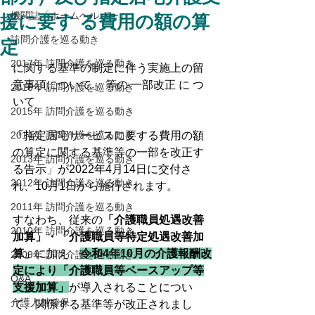
機関誌「ホームヘルパー」
援に要す る費用の額の算
訪問介護を巡る動き
定
2017年 訪問介護を巡る動き
に関する基準の制定に伴う実施上の留
意事項について」 等の 一部改正 に つ
2016年 訪問介護を巡る動き
いて
2015年 訪問介護を巡る動き
2014年 訪問介護を巡る動き
「指定居宅サービスに要する費用の額
の算定に関する基準等の一部を改正す
2013年 訪問介護を巡る動き
る告示」が2022年4月14日に交付さ
2012年 訪問介護を巡る動き
れ、10月1日から施行されます。
2011年 訪問介護を巡る動き
すなわち、従来の
「介護職員処遇改善
2010年 訪問介護を巡る動き
加算」・「介護職員等特定処遇改善加
算」
に加え、
令和4年10月の介護報酬改
2009年 訪問介護を巡る動き
定により「介護職員等ベースアップ等
Q&A
支援加算」
が導入されることについ
介護人材確保
て、関係する基準等が改正されまし