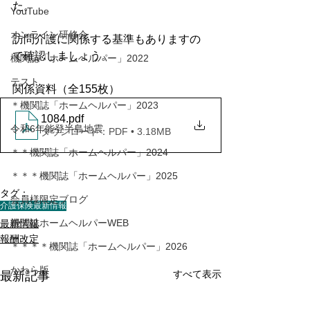
た。
YouTube
オンライン研修会
訪問介護に関係する基準もありますの
で確認しましょう。
機関誌「ホームヘルパー」2022
テスト
関係資料（全155枚）
＊機関誌「ホームヘルパー」2023
1084
.pdf
令和6年能登半島地震
ダウンロード：PDF • 3.18MB
＊＊機関誌「ホームヘルパー」2024
＊＊＊機関誌「ホームヘルパー」2025
タグ：
会員様限定ブログ
介護保険最新情報
機関誌ホームヘルパーWEB
最新情報
報酬改定
＊＊＊＊機関誌「ホームヘルパー」2026
かわら版
すべて表示
最新記事