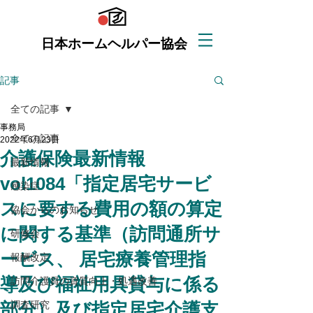
日本ホームヘルパー協会
記事
全ての記事
事務局
全ての記事
2022年6月23日
介護保険最新情報
最新情報
vol1084「指定居宅サービ
感染症
スに要する費用の額の算定
協会からのお知らせ
に関する基準（訪問通所サ
研修会
ービス、 居宅療養管理指
報酬改定
導及び福祉用具貸与に係る
訪問介護員の資質向上・処遇改善
部分）及び指定居宅介護支
調査研究