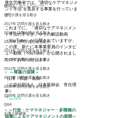
厚生労働省では、”適切なケアマネジメ
機関誌「ホームヘルパー」
ント手法”を普及する事業を行っていま
訪問介護を巡る動き
す。
2017年 訪問介護を巡る動き
これまでに、「適切なケアマネジメン
2016年 訪問介護を巡る動き
ト手法の手引き」やその解説動画
（YouTube）が公開されていますが、
2015年 訪問介護を巡る動き
この度、新たに本事業委員のインタビ
2014年 訪問介護を巡る動き
ュー動画（YouTube）が公開されまし
たのでお知らせします。
2013年 訪問介護を巡る動き
2012年 訪問介護を巡る動き
○  ～尊厳の保障～ 
2011年 訪問介護を巡る動き
  江澤　和彦　医師 
（公益社団法人　日本医師会　常任理
2010年 訪問介護を巡る動き
事）
2009年 訪問介護を巡る動き
⇒
こちら
Q&A
○ ～行政・ケママネジャー・多職種の
介護人材確保
協働によるケアマネジメントの展開～ 