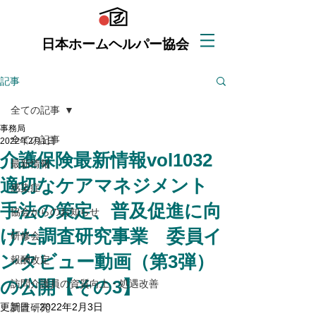
日本ホームヘルパー協会
記事
全ての記事
事務局
全ての記事
2022年2月1日
介護保険最新情報vol1032
最新情報
適切なケアマネジメント
感染症
手法の策定、普及促進に向
協会からのお知らせ
けた調査研究事業 委員イ
研修会
ンタビュー動画（第3弾）
報酬改定
の公開【その3】
訪問介護員の資質向上・処遇改善
更新日：
2022年2月3日
調査研究