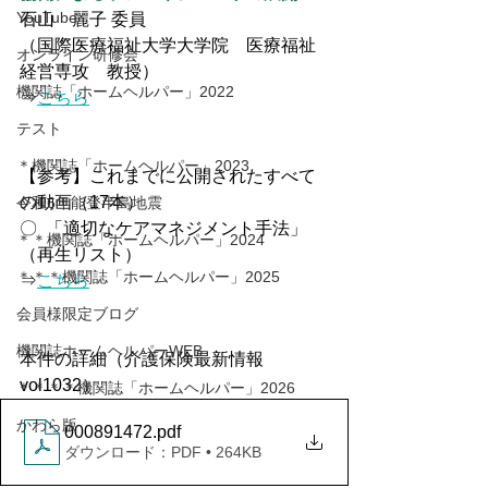
YouTube
石山　麗子 委員 
（国際医療福祉大学大学院　医療福祉
オンライン研修会
経営専攻　教授） 
機関誌「ホームヘルパー」2022
⇒
こちら
テスト
＊機関誌「ホームヘルパー」2023
【参考】これまでに公開されたすべて
の動画（17本）
令和6年能登半島地震
〇  「適切なケアマネジメント手法」
＊＊機関誌「ホームヘルパー」2024
（再生リスト） 
＊＊＊機関誌「ホームヘルパー」2025
⇒
こちら
会員様限定ブログ
機関誌ホームヘルパーWEB
本件の詳細（介護保険最新情報
vol1032）
＊＊＊＊機関誌「ホームヘルパー」2026
かわら版
000891472
.pdf
ダウンロード：PDF • 264KB