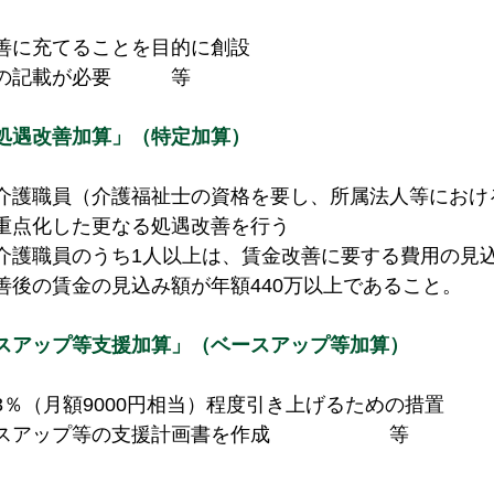
善に充てることを目的に創設
の記載が必要　　　等
処遇改善加算」（特定加算）
介護職員（介護福祉士の資格を要し、所属法人等における
重点化した更なる処遇改善を行う
介護職員のうち1人以上は、賃金改善に要する費用の見込
善後の賃金の見込み額が年額440万以上であること。　
スアップ等支援加算」（ベースアップ等加算）
％（月額9000円相当）程度引き上げるための措置
スアップ等の支援計画書を作成　　　　　　等