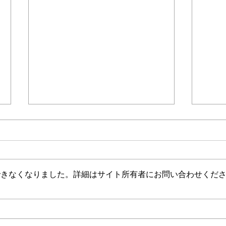
介護保険最新情報
介護
Vol.1530（消費者庁消費安全
Vol
調査委員会「車椅子使用者を
ジタ
消費者庁消費者安全調査委員会に
介護
自動車で送迎中の事故に係る
調査
おいて、「車椅子使用者を自動車
生産
事故等原因調査について（経
中核
できなくなりました。詳細はサイト所有者にお問い合わせくだ
で送迎中の事故に係る事故等原因
を育
過報告）」等の共有につい
び受
調査について（経過報告）」が公
「令
て）
て）
表されました。 今後の介護現場
成研
における事故予防・未然防止に向
れま