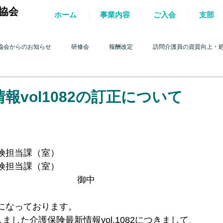
協会
ホーム
事業内容
ご入会
支部
協会からのお知らせ
研修会
報酬改定
訪問介護員の資質向上・
護を巡る動き
2017年 訪問介護を巡る動き
2016年 訪問介護を巡る動き
報vol1082の訂正について
4年 訪問介護を巡る動き
2013年 訪問介護を巡る動き
2012年 訪問介護
険担当課（室）
険担当課（室）
0年 訪問介護を巡る動き
2009年 訪問介護を巡る動き
Q&A
介護人
　　　　　　　　　御中
になっております。
ルパー」2022
テスト
＊機関誌「ホームヘルパー」2023
令和
ました介護保険最新情報vol.1082につきまして、