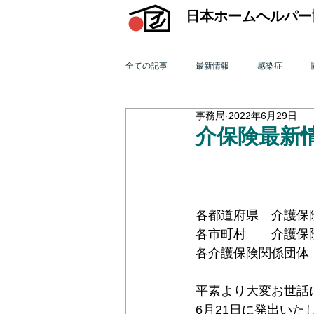
日本ホームヘルパー
全ての記事
最新情報
感染症
事務局
2022年6月29日
機関誌「ホームヘルパー」
訪問介
介保険最新情
2015年 訪問介護を巡る動き
201
各都道府県　介護保
各市町村　　介護保
2011年 訪問介護を巡る動き
201
各介護保険関係団体
平素より大変お世話
オンライン研修会
機関誌「ホームヘ
6月21日に発出いたし