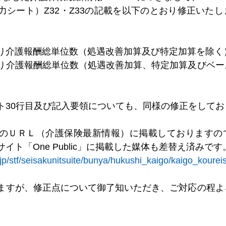
力シート）Z32・Z33の記載を以下のとおり修正いた
＊＊＊機関誌「ホームヘルパー」2025
会員様限定ブログ
機関誌ホー
り介護報酬総単位数（処遇改善加算及び特定加算を除く
り介護報酬総単位数（処遇改善加算、特定加算及びベー
ト30行目及び記入要領についても、同様の修正をしてお
のＵＲＬ（介護保険最新情報）に掲載しておりますの
イト「One Public」に掲載した媒体も差替え済みです
jp/stf/seisakunitsuite/bunya/hukushi_kaigo/kaigo_koure
ますが、修正点について御了知いただき、ご対応の程よ