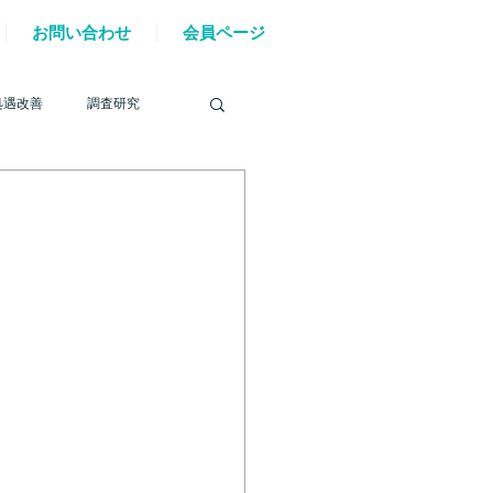
お問い合わせ
会員ページ
処遇改善
調査研究
を巡る動き
材確保
YouTube
6年能登半島地震