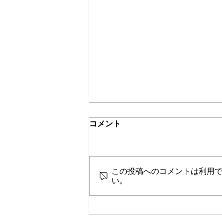
介護保険最新情報
コメント
Vol.1532（「介護保険制度に
おける利用者負担等の事務処
令和３年８月からの制度見直しへ
理の取扱いについて」の一部
の対応に向けて、当該見直し事項
改正について）
この投稿へのコメントは利用
に関する留意事項及びこれまでの
い。
利用者負担等に係る事務処理の取
り扱いについて、資料がまとめら
れました。 詳細は、本件に関す