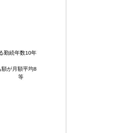
勤続年数10年
額が月額平均8
　　　　等