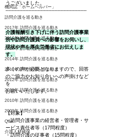
うございました。
機関誌「ホームヘルパー」
-----------------------------------------------------
訪問介護を巡る動き
2017年 訪問介護を巡る動き
介護報酬引き下げに伴う訪問介護事業
2016年 訪問介護を巡る動き
所や訪問介護員への影響をお伺いし、
現状や声を厚生労働省にお伝えしま
2015年 訪問介護を巡る動き
す。
2014年 訪問介護を巡る動き
多くの声が必要となりますので、回答
2013年 訪問介護を巡る動き
のご協力やお知り合いへの声掛けなど
2012年 訪問介護を巡る動き
を
2011年 訪問介護を巡る動き
お願いいたします。
2010年 訪問介護を巡る動き
2009年 訪問介護を巡る動き
【対象】
・訪問介護事業の経営者・管理者・サ
Q&A
ービス責任者等（17問程度）
介護人材確保
・訪問介護の従事者（15問程度）