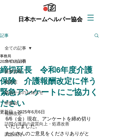
日本ホームヘルパー協会
記事
全ての記事
事務局
全ての記事
2025年5月19日
締切延長 令和6年度介護
最新情報
保険 介護報酬改定に伴う
感染症
緊急アンケートにご協力く
協会からのお知らせ
ださい
研修会
更新日：
2025年6月6日
報酬改定
6/6（金）現在、アンケートを締め切り
訪問介護員の資質向上・処遇改善
いたしました。
たくさんのご意見をくださりありがと
調査研究