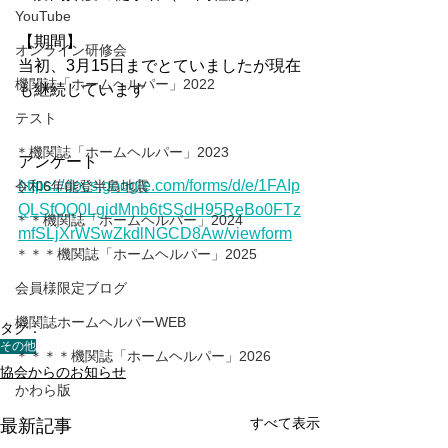
YouTube
【期間】
オンライン研修会
当初、3月15日までとていましたが現在
機関誌「ホームヘルパー」2022
も継続しています
テスト
＊機関誌「ホームヘルパー」2023
アンケート
https://docs.google.com/forms/d/e/1FAIp
令和6年能登半島地震
QLSfOQ0LgidMnb6tSSdH95ReBo0FTz
＊＊機関誌「ホームヘルパー」2024
mfSLjXrWSwZkdlNGCD8Aw/viewform
＊＊＊機関誌「ホームヘルパー」2025
会員様限定ブログ
機関誌ホームヘルパーWEB
タグ：
その他
＊＊＊＊機関誌「ホームヘルパー」2026
協会からのお知らせ
かわら版
すべて表示
最新記事