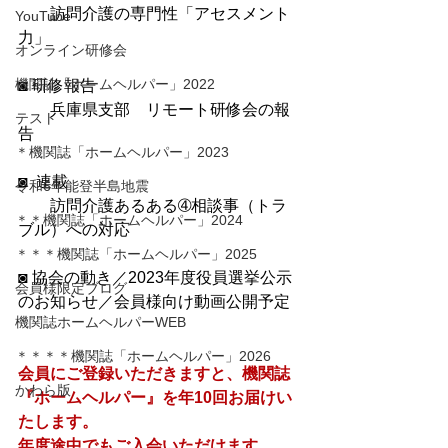
　　訪問介護の専門性「アセスメント
YouTube
力」
オンライン研修会
機関誌「ホームヘルパー」2022
◙ 研修報告
　　兵庫県支部　リモート研修会の報
テスト
告　
＊機関誌「ホームヘルパー」2023
◙  連載　
令和6年能登半島地震
　　訪問介護あるある➃相談事（トラ
＊＊機関誌「ホームヘルパー」2024
ブル）への対応
＊＊＊機関誌「ホームヘルパー」2025
◙ 協会の動き／2023年度役員選挙公示
会員様限定ブログ
のお知らせ／会員様向け動画公開予定
機関誌ホームヘルパーWEB
＊＊＊＊機関誌「ホームヘルパー」2026
会員にご登録いただきますと、機関誌
かわら版
『ホームヘルパー』を年10回お届けい
たします。
​年度途中でもご入会いただけます。