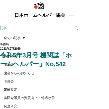
日本ホームヘルパー協会
記事
全ての記事
事務局
全ての記事
2023年2月28日
令和5年3月号 機関誌「ホ
最新情報
ームヘルパー」No,542
感染症
協会からのお知らせ
研修会
報酬改定
訪問介護員の資質向上・処遇改善
調査研究