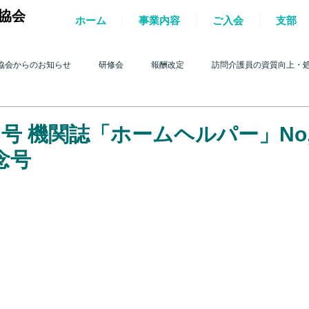
協会
ホーム
事業内容
ご入会
支部
協会からのお知らせ
研修会
報酬改定
訪問介護員の資質向上・
護を巡る動き
2017年 訪問介護を巡る動き
2016年 訪問介護を巡る動き
月号 機関誌「ホームヘルパー」No,5
念号
4年 訪問介護を巡る動き
2013年 訪問介護を巡る動き
2012年 訪問介護
0年 訪問介護を巡る動き
2009年 訪問介護を巡る動き
Q&A
介護人
ルパー」2022
テスト
＊機関誌「ホームヘルパー」2023
令和