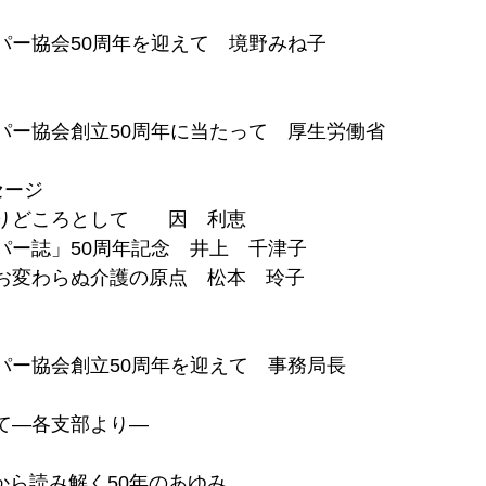
パー協会50周年を迎えて　境野みね子
パー協会創立50周年に当たって　厚生労働省
セージ
りどころとして　　因　利恵
パー誌」50周年記念　井上　千津子
お変わらぬ介護の原点　松本　玲子
パー協会創立50周年を迎えて　事務局長
せて―各支部より―
から読み解く50年のあゆみ　