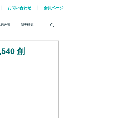
お問い合わせ
会員ページ
処遇改善
調査研究
40 創
を巡る動き
材確保
YouTube
6年能登半島地震