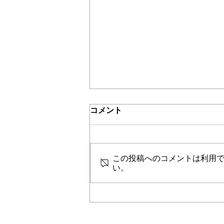
コメント
この投稿へのコメントは利用
い。
令和5年3月号 機関誌「ホー
ムヘルパー」No,542