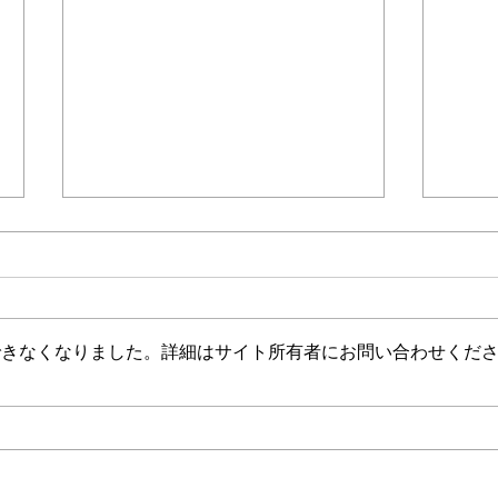
できなくなりました。詳細はサイト所有者にお問い合わせくだ
令和5年1,2月号 機関誌「ホー
令和
ムヘルパー」No,541
ムヘル
copyright©日本ホームヘルパー協会