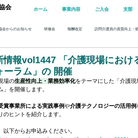
協会
ホーム
事業内容
ご入会
支部
協会からのお知らせ
研修会
報酬改定
訪問介護員の資質向上・
護を巡る動き
2017年 訪問介護を巡る動き
2016年 訪問介護を巡る動き
情報vol1447 「介護現場にお
ォーラム」の 開催
4年 訪問介護を巡る動き
2013年 訪問介護を巡る動き
2012年 訪問介護
現場の
生産性向上・業務効率
化
をテーマにした「介護現
ム」を開催します。
0年 訪問介護を巡る動き
2009年 訪問介護を巡る動き
Q&A
介護人
受賞事業所による実践事例
や
介護テクノロジーの活用例
りのヒントを紹介します。
ルパー」2022
テスト
＊機関誌「ホームヘルパー」2023
令和
、以下からお申込みください。