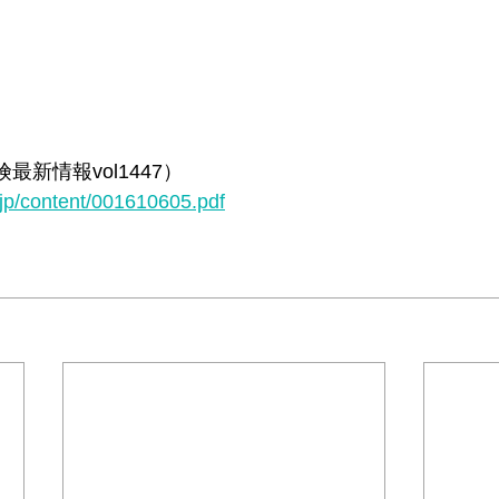
新情報vol1447）
jp/content/001610605.pdf