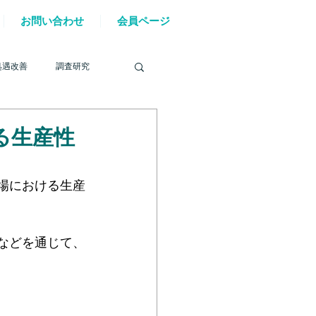
お問い合わせ
会員ページ
処遇改善
調査研究
ける生産性
を巡る動き
場における生産
材確保
YouTube
などを通じて、
6年能登半島地震