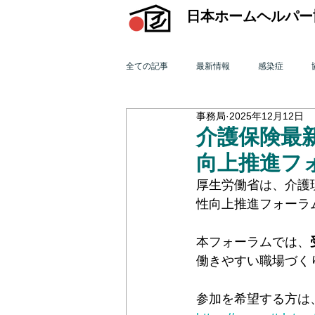
日本ホームヘルパー
全ての記事
最新情報
感染症
事務局
2025年12月12日
機関誌「ホームヘルパー」
訪問介
介護保険最新
向上推進フ
2015年 訪問介護を巡る動き
201
厚生労働省は、介護
性向上推進フォーラ
2011年 訪問介護を巡る動き
201
本フォーラムでは、
働きやすい職場づく
オンライン研修会
機関誌「ホームヘ
参加を希望する方は