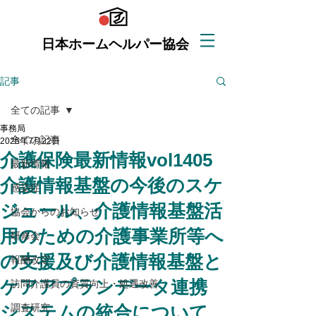
日本ホームヘルパー協会
記事
全ての記事
事務局
全ての記事
2025年7月22日
介護保険最新情報vol1405
最新情報
介護情報基盤の今後のスケ
感染症
ジュール、介護情報基盤活
協会からのお知らせ
用のための介護事業所等へ
研修会
の支援及び介護情報基盤と
報酬改定
ケアアプランデータ連携
訪問介護員の資質向上・処遇改善
システムの統合について
調査研究