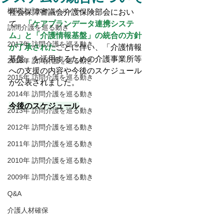
機関誌「ホームヘルパー」
社会保障審議会介護保険部会におい
て、
「ケアプランデータ連携システ
訪問介護を巡る動き
ム」と「介護情報基盤」の統合の方針
2017年 訪問介護を巡る動き
が了承された
ことに伴い、「介護情報
基盤」を活用するための介護事業所等
2016年 訪問介護を巡る動き
への支援の内容や今後のスケジュール
2015年 訪問介護を巡る動き
が公表されました。
2014年 訪問介護を巡る動き
今後のスケジュール
2013年 訪問介護を巡る動き
2012年 訪問介護を巡る動き
2011年 訪問介護を巡る動き
2010年 訪問介護を巡る動き
2009年 訪問介護を巡る動き
Q&A
介護人材確保