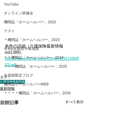
YouTube
オンライン研修会
機関誌「ホームヘルパー」2022
テスト
＊機関誌「ホームヘルパー」2023
本件の詳細（介護保険最新情報
令和6年能登半島地震
vol1389）
＊＊機関誌「ホームヘルパー」2024
https://www.mhlw.go.jp/content/0014989
32.pdf
＊＊＊機関誌「ホームヘルパー」2025
会員様限定ブログ
タグ：
介護保険最新情報
機関誌ホームヘルパーWEB
最新情報
＊＊＊＊機関誌「ホームヘルパー」2026
すべて表示
かわら版
最新記事