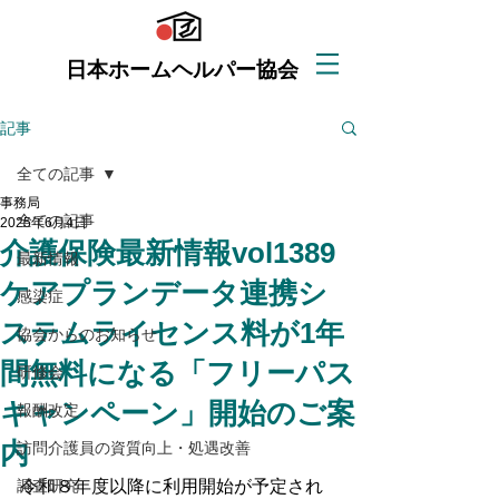
日本ホームヘルパー協会
記事
全ての記事
事務局
全ての記事
2025年6月4日
介護保険最新情報vol1389
最新情報
ケアプランデータ連携シ
感染症
ステムライセンス料が1年
協会からのお知らせ
間無料になる「フリーパス
研修会
キャンペーン」開始のご案
報酬改定
内
訪問介護員の資質向上・処遇改善
調査研究
令和８年度以降に利用開始が予定され