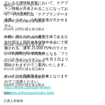
ている介護情報基盤において、ケアプ
機関誌「ホームヘルパー」
ラン情報が共有されることになってお
訪問介護を巡る動き
り、その活用には「ケアプランデータ
連携システム」の利用促進が欠かせま
2017年 訪問介護を巡る動き
せん。
2016年 訪問介護を巡る動き
今般、同システムの運用主体である公
2015年 訪問介護を巡る動き
益社団法人国民健康保険中央会にて実
2014年 訪問介護を巡る動き
施される、通常 21,000 円/年のライセ
2013年 訪問介護を巡る動き
ンス利用料が 1 年間無料となる「フリ
ーパスキャン ペーン」が6 月 1 日より
2012年 訪問介護を巡る動き
開始されますのでご案内いたします。
2011年 訪問介護を巡る動き
すべての介護事業者が対象となります
2010年 訪問介護を巡る動き
のでご活用ください。
2009年 訪問介護を巡る動き
https://www.careplan-renkei-
Q&A
support.jp/freepass/index.html
介護人材確保