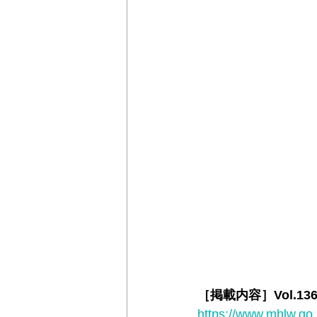
［掲載内容］Vol.136
https://www.mhlw.go.