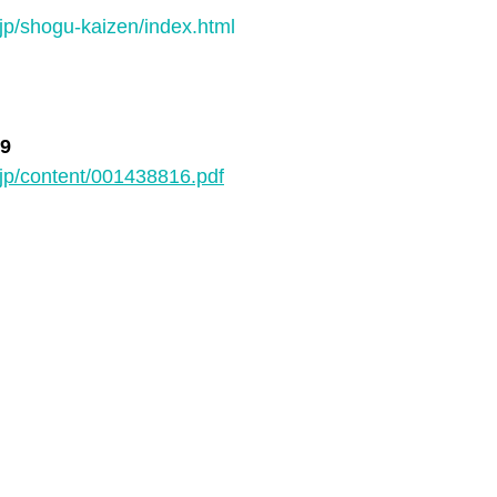
jp/shogu-kaizen/index.html
＊＊＊機関誌「ホームヘルパー」2025
会員様限定ブログ
機関誌ホー
9
jp/content/001438816.pdf