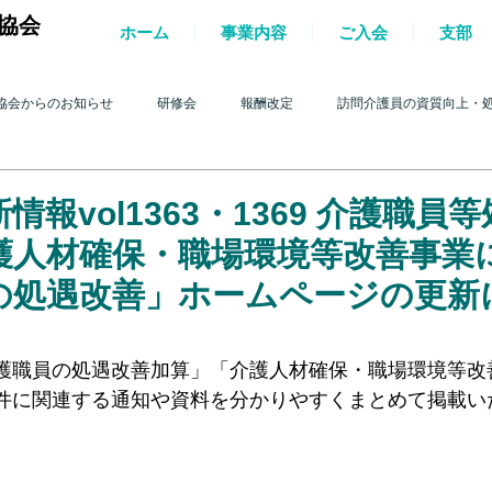
協会
ホーム
事業内容
ご入会
支部
協会からのお知らせ
研修会
報酬改定
訪問介護員の資質向上・
護を巡る動き
2017年 訪問介護を巡る動き
2016年 訪問介護を巡る動き
情報vol1363・1369 介護職員
護人材確保・職場環境等改善事業
4年 訪問介護を巡る動き
2013年 訪問介護を巡る動き
2012年 訪問介護
の処遇改善」ホームページの更新
護職員の処遇改善加算」「介護人材確保・職場環境等改
0年 訪問介護を巡る動き
2009年 訪問介護を巡る動き
Q&A
介護人
件に関連する通知や資料を分かりやすくまとめて掲載い
ルパー」2022
テスト
＊機関誌「ホームヘルパー」2023
令和
。