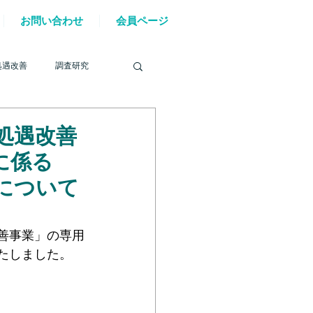
お問い合わせ
会員ページ
処遇改善
調査研究
等処遇改善
に係る
を巡る動き
について
善事業」の専用
材確保
YouTube
たしました。
6年能登半島地震