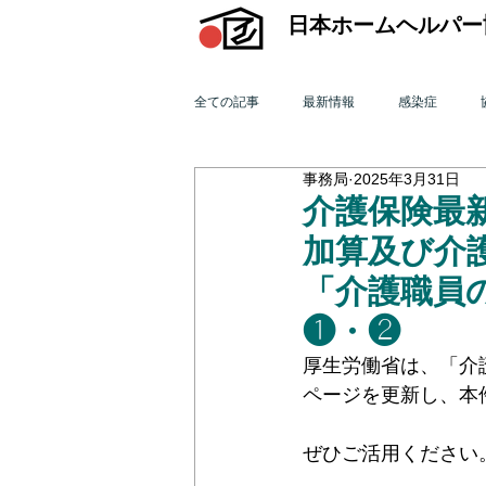
日本ホームヘルパー
全ての記事
最新情報
感染症
事務局
2025年3月31日
機関誌「ホームヘルパー」
訪問介
介護保険最新
加算及び介
2015年 訪問介護を巡る動き
201
「介護職員
❶・❷
2011年 訪問介護を巡る動き
厚生労働省は、「介
201
ページを更新し、本
オンライン研修会
機関誌「ホームヘ
ぜひご活用ください