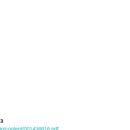
3 
jp/content/001438816.pdf