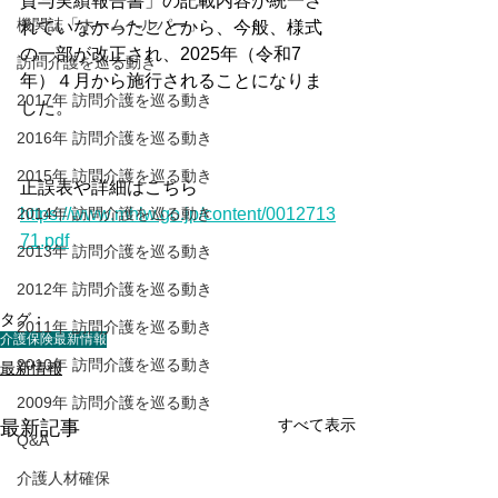
貸与実績報告書」の記載内容が統一さ
機関誌「ホームヘルパー」
れていなかったことから、今般、様式
の一部が改正され、2025年（令和7
訪問介護を巡る動き
年）４月から施行されることになりま
2017年 訪問介護を巡る動き
した。
2016年 訪問介護を巡る動き
2015年 訪問介護を巡る動き
正誤表や詳細はこちら
2014年 訪問介護を巡る動き
https://www.mhlw.go.jp/content/0012713
71.pdf
2013年 訪問介護を巡る動き
2012年 訪問介護を巡る動き
タグ：
2011年 訪問介護を巡る動き
介護保険最新情報
2010年 訪問介護を巡る動き
最新情報
2009年 訪問介護を巡る動き
すべて表示
最新記事
Q&A
介護人材確保