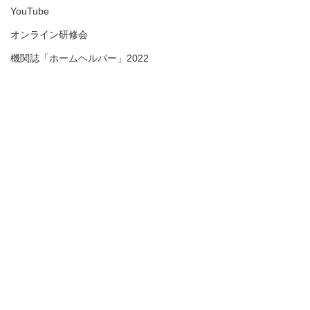
YouTube
オンライン研修会
機関誌「ホームヘルパー」2022
テスト
＊機関誌「ホームヘルパー」2023
令和6年能登半島地震
＊＊機関誌「ホームヘルパー」2024
介護保険最新情報
介護保険最新情
＊＊＊機関誌「ホームヘルパー」2025
Vol.1530（消費者庁消費
Vol.1531（令
安全調査委員会「車椅子
護デジタル中核
会員様限定ブログ
消費者庁消費者安全調査委員
介護テクノロジー
コメント
使用者を自動車で送迎中
に向けた調査研
機関誌ホームヘルパーWEB
会において、「車椅子使用者
場の生産性向上を
の事故に係る事故等原因
式「デジタル中
を自動車で送迎中の事故に係
中核人材を育成す
調査について（経過報
成研修」の周知
＊＊＊＊機関誌「ホームヘルパー」2026
る事故等原因調査について
的とした研修「令
告）」等の共有につい
勧奨のお願いに
この投稿へのコメントは利用でき
かわら版
（経過報告）」が公表されま
なくなりました。詳細はサイト所
ジタル中核人材養
て）
有者にお問い合わせください。
した。 今後の介護現場におけ
が、オンラインで
る事故予防・未然防止に向け
す。 費用は無料で