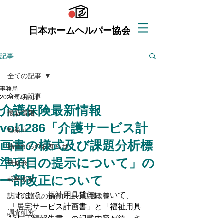
日本ホームヘルパー協会
記事
全ての記事
事務局
全ての記事
2024年7月4日
介護保険最新情報
最新情報
vol1286「介護サービス計
感染症
画書の様式及び課題分析標
協会からのお知らせ
準項目の提示について」の
研修会
一部改正について
報酬改定
これまで、福祉用具貸与について、
訪問介護員の資質向上・処遇改善
「居宅サービス計画書」と「福祉用具
調査研究