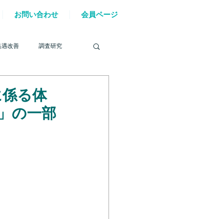
お問い合わせ
会員ページ
処遇改善
調査研究
に係る体
」の一部
を巡る動き
材確保
YouTube
6年能登半島地震