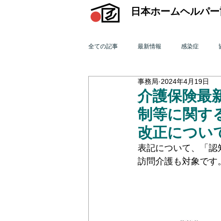
日本ホームヘルパー
全ての記事
最新情報
感染症
事務局
2024年4月19日
機関誌「ホームヘルパー」
訪問介
介護保険最新
制等に関す
2015年 訪問介護を巡る動き
201
改正につい
表記について、「認
訪問介護も対象です
2011年 訪問介護を巡る動き
201
オンライン研修会
機関誌「ホームヘ