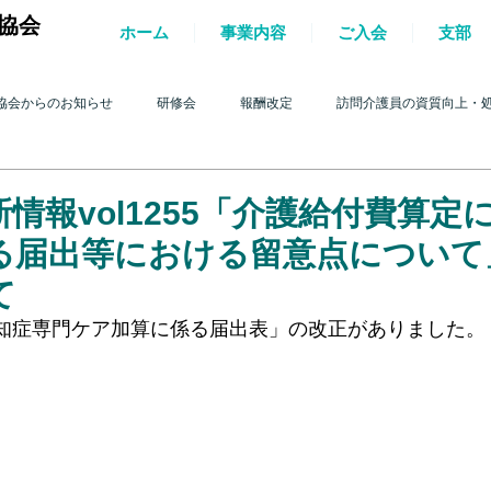
協会
ホーム
事業内容
ご入会
支部
協会からのお知らせ
研修会
報酬改定
訪問介護員の資質向上・
護を巡る動き
2017年 訪問介護を巡る動き
2016年 訪問介護を巡る動き
情報vol1255「介護給付費算定
る届出等における留意点について
4年 訪問介護を巡る動き
2013年 訪問介護を巡る動き
2012年 訪問介護
て
知症専門ケア加算に係る届出表」の改正がありました。
。
0年 訪問介護を巡る動き
2009年 訪問介護を巡る動き
Q&A
介護人
ルパー」2022
テスト
＊機関誌「ホームヘルパー」2023
令和