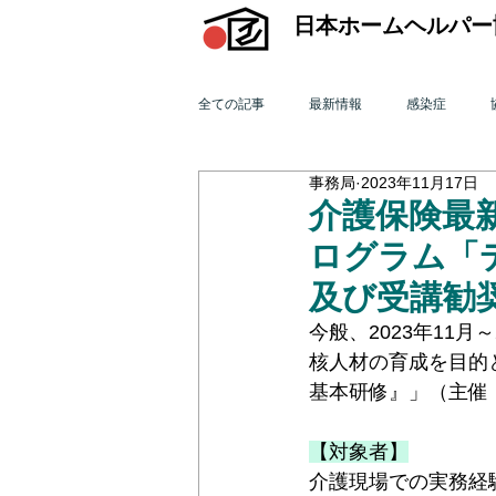
日本ホームヘルパー
全ての記事
最新情報
感染症
事務局
2023年11月17日
機関誌「ホームヘルパー」
訪問介
介護保険最新
ログラム「
2015年 訪問介護を巡る動き
201
及び受講勧
今般、2023年11
核人材の育成を目的
2011年 訪問介護を巡る動き
201
基本研修』」（主催
【対象者】
オンライン研修会
機関誌「ホームヘ
介護現場での実務経