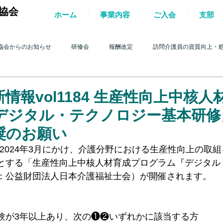
協会
ホーム
事業内容
ご入会
支部
協会からのお知らせ
研修会
報酬改定
訪問介護員の資質向上・
護を巡る動き
2017年 訪問介護を巡る動き
2016年 訪問介護を巡る動き
情報vol1184 生産性向上中核人
デジタル・テクノロジー基本研修
4年 訪問介護を巡る動き
2013年 訪問介護を巡る動き
2012年 訪問介護
奨のお願い
月～2024年3月にかけ、介護分野における生産性向上の取
とする「生産性向上中核人材育成プログラム『デジタル
0年 訪問介護を巡る動き
2009年 訪問介護を巡る動き
Q&A
介護人
：公益財団法人日本介護福祉士会）が開催されます。
ルパー」2022
テスト
＊機関誌「ホームヘルパー」2023
令和
験が3年以上あり、次の❶❷いずれかに該当する方