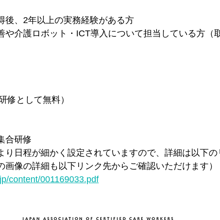
得後、2年以上の実務経験がある方
＊＊＊機関誌「ホームヘルパー」2025
会員様限定ブログ
機関誌ホー
善や介護ロボット・ICT導入について担当している方（
ル研修として無料）
集合研修
より日程が細かく設定されていますので、詳細は以下の
の画像の詳細も以下リンク先からご確認いただけます）
jp/content/001169033.pdf