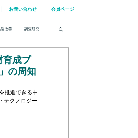
お問い合わせ
会員ページ
処遇改善
調査研究
材育成プ
」の周知
を巡る動き
組を推進できる中
・テクノロジー
材確保
YouTube
6年能登半島地震