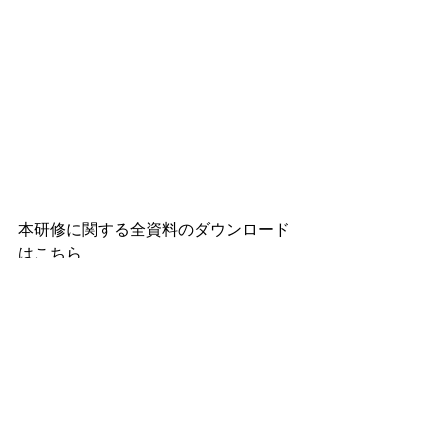
本研修に関する全資料のダウンロード
はこちら
1158
.pdf
ダウンロード：PDF • 1.55MB
タグ：
介護保険最新情報
研修会
最新情報
研修会