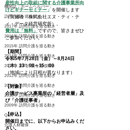
産性向上の取組に関する介護事業所向
機関誌「ホームヘルパー」
けビギナーセミナー
」
を開催します
訪問介護を巡る動き
（実施者　株式会社エヌ・ティ・テ
ィ・データ経営研究所）。
2017年 訪問介護を巡る動き
費用は「無料」
ですので、皆さまぜひ
2016年 訪問介護を巡る動き
ご参加ください。
2015年 訪問介護を巡る動き
【期間】
2014年 訪問介護を巡る動き
令和5年7月28日（金）～8月24日
（木）13：00～15：00
2013年 訪問介護を巡る動き
（地域により日程が異なります）
2012年 訪問介護を巡る動き
2011年 訪問介護を巡る動き
【対象】
介護サービス事業所の「経営者層」及
2010年 訪問介護を巡る動き
び「介護従事者」
2009年 訪問介護を巡る動き
【申込】
Q&A
開催日までに、以下からお申込みくだ
介護人材確保
さい。