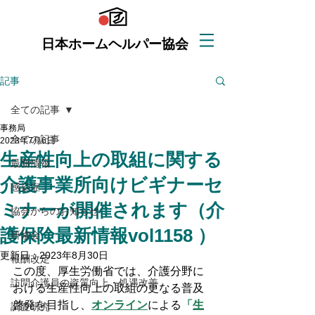
日本ホームヘルパー協会
記事
全ての記事
事務局
全ての記事
2023年7月6日
生産性向上の取組に関する
最新情報
介護事業所向けビギナーセ
感染症
ミナーが開催されます（介
協会からのお知らせ
護保険最新情報vol1158 ）
研修会
更新日：
2023年8月30日
報酬改定
この度、厚生労働省では、介護分野に
訪問介護員の資質向上・処遇改善
おける生産性向上の取組の更なる普及
啓発を目指し、
オンライン
による
「
生
調査研究