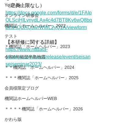
YouTube
（定員上限なし）
https://docs.google.com/forms/d/e/1FAIp
オンライン研修会
QLScjHILynydLAx4c4d7BT8Kv6wQ8bq
機関誌「ホームヘルパー」2022
pfhfAQUAQ3wrWWL2yQ1A/viewform
テスト
【本研修に関する詳細】
＊機関誌「ホームヘルパー」2023
https://www.nttdata-
strategy.com/newsrelease/event/seisan
令和6年能登半島地震
seiseminar2023/
＊＊機関誌「ホームヘルパー」2024
＊＊＊機関誌「ホームヘルパー」2025
会員様限定ブログ
機関誌ホームヘルパーWEB
＊＊＊＊機関誌「ホームヘルパー」2026
かわら版