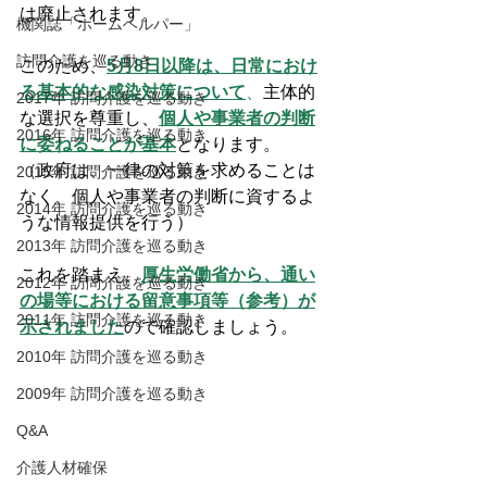
は廃止されます。
機関誌「ホームヘルパー」
訪問介護を巡る動き
このため、
5月8日以降は、日常におけ
る基本的な感染対策について
、
主体的
2017年 訪問介護を巡る動き
な選択を尊重し、
個人や事業者の判断
2016年 訪問介護を巡る動き
に委ねることが基本
となります。
（政府は、一律の対策を求めることは
2015年 訪問介護を巡る動き
なく、個人や事業者の判断に資するよ
2014年 訪問介護を巡る動き
うな情報提供を行う）
2013年 訪問介護を巡る動き
これを踏まえ
、
厚生労働省から、通い
2012年 訪問介護を巡る動き
の場等における留意事項等（参考）が
2011年 訪問介護を巡る動き
示されました
ので確認しましょう。
2010年 訪問介護を巡る動き
2009年 訪問介護を巡る動き
Q&A
介護人材確保