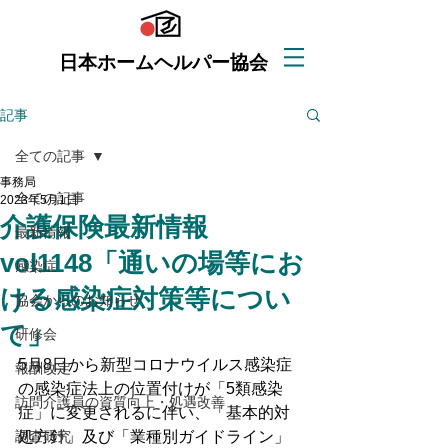
日本ホームヘルパー協会
記事
全ての記事
事務局
全ての記事
2023年5月1日
介護保険最新情報
最新情報
vol1148「通いの場等にお
感染症
ける感染症対策等につい
協会からのお知らせ
て」
研修会
5月8日から新型コロナウイルス感染症
報酬改定
の感染症法上の位置付けが「5類感染
訪問介護員の資質向上・処遇改善
症」に変更されるに伴い、「基本的対
調査研究
処方針」及び「業種別ガイドライン」