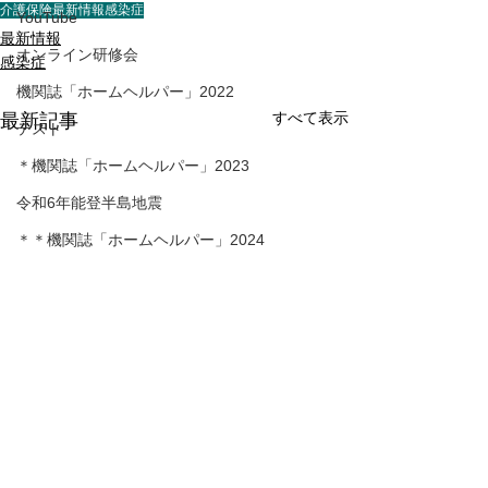
介護保険最新情報
感染症
YouTube
最新情報
オンライン研修会
感染症
機関誌「ホームヘルパー」2022
すべて表示
最新記事
テスト
＊機関誌「ホームヘルパー」2023
令和6年能登半島地震
＊＊機関誌「ホームヘルパー」2024
＊＊＊機関誌「ホームヘルパー」2025
会員様限定ブログ
機関誌ホームヘルパーWEB
＊＊＊＊機関誌「ホームヘルパー」2026
かわら版
介護保険最新情報
介護保険最新情
Vol.1530（消費者庁消費
Vol.1531（令