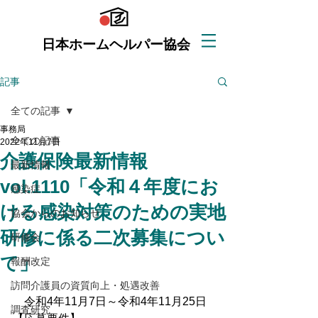
日本ホームヘルパー協会
記事
全ての記事
事務局
全ての記事
2022年11月7日
介護保険最新情報
最新情報
vol.1110「令和４年度にお
感染症
ける感染対策のための実地
協会からのお知らせ
研修に係る二次募集につい
研修会
て」
報酬改定
訪問介護員の資質向上・処遇改善
　令和4年11月7日～令和4年11月25日
調査研究