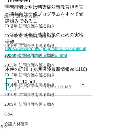
【応募要件】
機関誌「ホームヘルパー」
　管理者または感染症対策教育担当官
が職員向け研修プログラムをすべて受
訪問介護を巡る動き
講済みであるこ
2017年 訪問介護を巡る動き
　と。
　〇令和４年度感染対策のための実地
2016年 訪問介護を巡る動き
研修 
2015年 訪問介護を巡る動き
https://www.mhlw.go.jp/stf/seisakunitsuit
2014年 訪問介護を巡る動き
e/bunya/newpage_25396.html
2013年 訪問介護を巡る動き
本件の詳細（介護保険最新情報vol1110)
2012年 訪問介護を巡る動き
1110
.pdf
2011年 訪問介護を巡る動き
ダウンロード：PDF • 1.01MB
2010年 訪問介護を巡る動き
2009年 訪問介護を巡る動き
Q&A
介護人材確保
タグ：