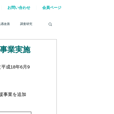
お問い合わせ
会員ページ
処遇改善
調査研究
援事業実施
を巡る動き
成18年6月9
材確保
YouTube
援事業を追加
6年能登半島地震