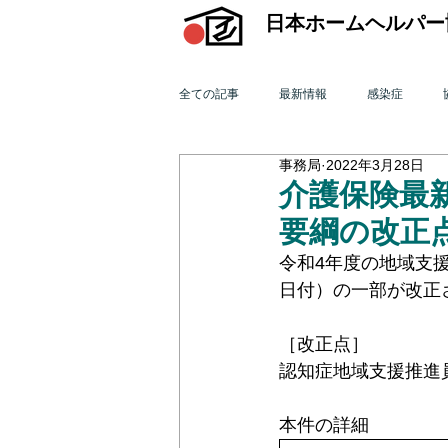
日本ホームヘルパー
全ての記事
最新情報
感染症
事務局
2022年3月28日
機関誌「ホームヘルパー」
訪問介
介護保険最新
要綱の改正
2015年 訪問介護を巡る動き
201
令和4年度の地域支
日付）の一部が改正
2011年 訪問介護を巡る動き
201
［改正点］
認知症地域支援推進
オンライン研修会
機関誌「ホームヘ
本件の詳細