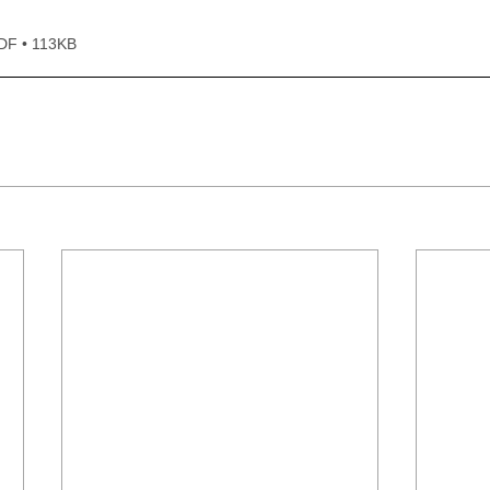
• 113KB
＊＊＊機関誌「ホームヘルパー」2025
会員様限定ブログ
機関誌ホー