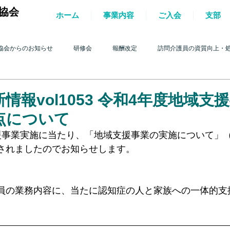
協会
ホーム
事業内容
ご入会
支部
協会からのお知らせ
研修会
報酬改定
訪問介護員の資質向上・
護を巡る動き
2017年 訪問介護を巡る動き
2016年 訪問介護を巡る動き
情報vol1053 令和4年度地域支
点について
4年 訪問介護を巡る動き
2013年 訪問介護を巡る動き
2012年 訪問介護
援事業実施に当たり、「地域支援事業の実施について」（平
されましたのでお知らせします。
0年 訪問介護を巡る動き
2009年 訪問介護を巡る動き
Q&A
介護人
員の業務内容に、当たに認知症の人と家族への一体的支
ルパー」2022
テスト
＊機関誌「ホームヘルパー」2023
令和