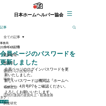
日本ホームヘルパー協会
記事
全ての記事
事務局
全ての記事
2023年4月17日
会員ページのパスワードを
最新情報
更新しました
感染症
会員ページのログインパスワードを更
協会からのお知らせ
新いたしました。
研修会
新しいパスワードは機関誌『ホームヘ
ルパー』4月号P7をご確認ください。
報酬改定
よろしくお願いいたします。
訪問介護員の資質向上・処遇改善
タグ：
その他
調査研究