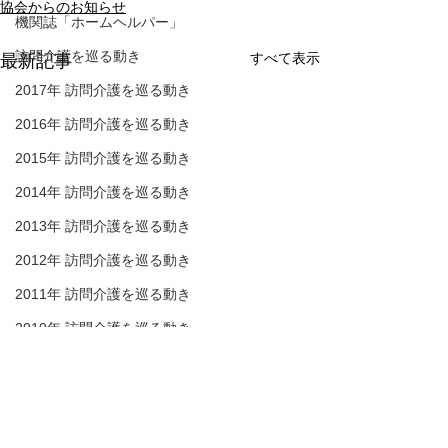
協会からのお知らせ
機関誌「ホームヘルパー」
訪問介護を巡る動き
すべて表示
最新記事
2017年 訪問介護を巡る動き
2016年 訪問介護を巡る動き
2015年 訪問介護を巡る動き
2014年 訪問介護を巡る動き
2013年 訪問介護を巡る動き
2012年 訪問介護を巡る動き
2011年 訪問介護を巡る動き
2010年 訪問介護を巡る動き
介護保険最新情報
介護保険最新情
2009年 訪問介護を巡る動き
Vol.1530（消費者庁消費
Vol.1531（令
Q&A
安全調査委員会「車椅子
護デジタル中核
消費者庁消費者安全調査委員
介護テクノロジー
コメント
介護人材確保
使用者を自動車で送迎中
に向けた調査研
会において、「車椅子使用者
場の生産性向上を