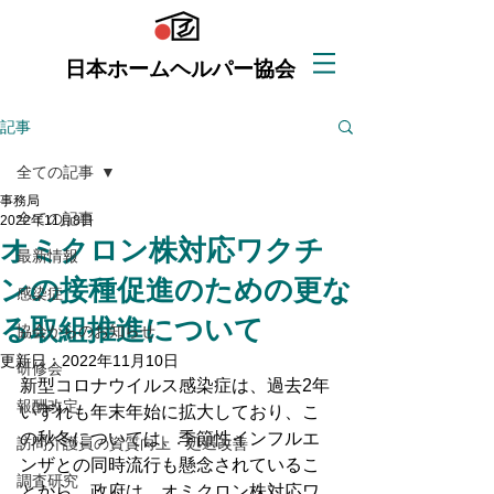
日本ホームヘルパー協会
記事
全ての記事
事務局
全ての記事
2022年11月8日
オミクロン株対応ワクチ
最新情報
ンの接種促進のための更な
感染症
る取組推進について
協会からのお知らせ
更新日：
2022年11月10日
研修会
新型コロナウイルス感染症は、過去2年
報酬改定
いずれも年末年始に拡大しており、こ
の秋冬については、季節性インフルエ
訪問介護員の資質向上・処遇改善
ンザとの同時流行も懸念されているこ
調査研究
とから、政府は、オミクロン株対応ワ