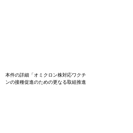
本件の詳細「オミクロン株対応ワクチ
ンの接種促進のための更なる取組推進
について」
20041108
.pdf
ダウンロード：PDF • 143KB
タグ：
感染症