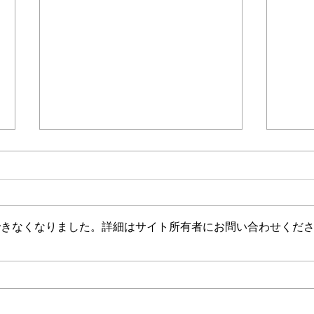
介護保険最新情報
介護
Vol.1530（消費者庁消費安全
Vol
調査委員会「車椅子使用者を
ジタ
消費者庁消費者安全調査委員会に
介護
自動車で送迎中の事故に係る
調査
おいて、「車椅子使用者を自動車
生産
事故等原因調査について（経
中核
できなくなりました。詳細はサイト所有者にお問い合わせくだ
で送迎中の事故に係る事故等原因
を育
過報告）」等の共有につい
び受
調査について（経過報告）」が公
「令
て）
て）
表されました。 今後の介護現場
成研
における事故予防・未然防止に向
れま
けた取組のご参考になるもので
は、