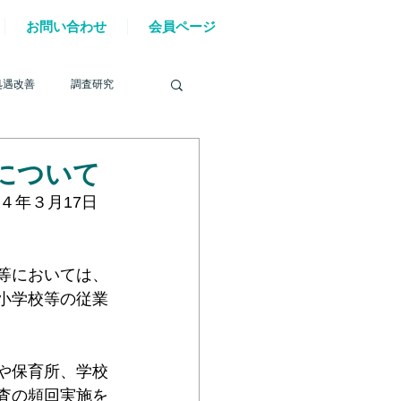
お問い合わせ
会員ページ
処遇改善
調査研究
について
４年３月17日
を巡る動き
等においては、
小学校等の従業
材確保
YouTube
や保育所、学校
6年能登半島地震
査の頻回実施を