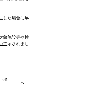
ムヘルパーWEB
生した場合に早
対象施設等や検
いて
示されまし
.pdf
て