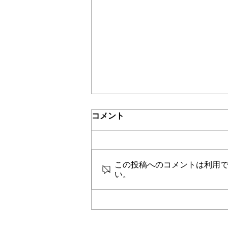
介護保険最新情報
コメント
Vol.1532（「介護保険制度に
おける利用者負担等の事務処
令和３年８月からの制度見直しへ
理の取扱いについて」の一部
の対応に向けて、当該見直し事項
改正について）
この投稿へのコメントは利用
に関する留意事項及びこれまでの
い。
利用者負担等に係る事務処理の取
り扱いについて、資料がまとめら
れました。 詳細は、本件に関す
る厚生労働省（介護保険最新情報