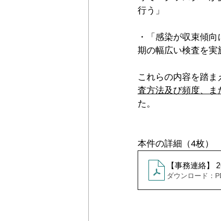
行う」
＊＊機関誌「ホームヘルパー」2024
・「感染が収束傾向
期の幅広い検査を実
これらの内容を踏ま
査方法及び頻度、ま
た。
本件の詳細（4枚）
【事務連絡】 
ダウンロード：PDF