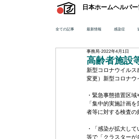
日本ホームヘルパー
全ての記事
最新情報
感染症
事務局
2022年4月1日
機関誌「ホームヘルパー」
訪問介
高齢者施設
新型コロナウイルス感
変更）新型コロナウ
2015年 訪問介護を巡る動き
201
・緊急事態措置区域
「集中的実施計画を
2011年 訪問介護を巡る動き
201
者等に対する検査の
・「感染が拡大して
オンライン研修会
機関誌「ホームヘ
等で「クラスターが