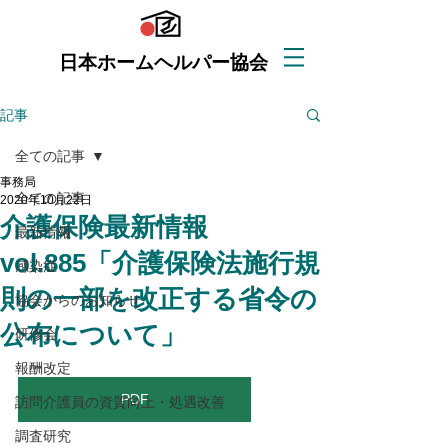
日本ホームヘルパー協会
記事
全ての記事
事務局
全ての記事
2020年10月22日
介護保険最新情報
最新情報
vol.885「介護保険法施行規
感染症
則の一部を改正する省令の
協会からのお知らせ
公布について」
研修会
報酬改定
PDF
訪問介護員の資質向上・処遇改善
調査研究