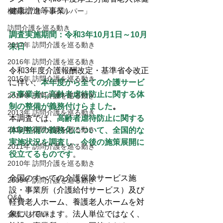
健康増進等事業）
機関誌「ホームヘルパー」
訪問介護を巡る動き
調査実施期間：令和3年10月1日～10月
2017年 訪問介護を巡る動き
末日
2016年 訪問介護を巡る動き
令和3年度介護報酬改定・基準省令改正
2015年 訪問介護を巡る動き
に伴い、
本年度から全ての介護サービ
ス事業者に高齢者虐待防止に関する体
2014年 訪問介護を巡る動き
制の整備が義務付けらました
。
2013年 訪問介護を巡る動き
本調査では、
高齢者虐待防止に関する
2012年 訪問介護を巡る動き
体制整備の義務化について、全国的な
実施状況を調査し、今後の施策展開に
2011年 訪問介護を巡る動き
役立てるものです
。
2010年 訪問介護を巡る動き
全国のすべての介護保険サービス施
2009年 訪問介護を巡る動き
設・事業所（介護給付サービス）及び
Q&A
軽費老人ホーム、養護老人ホームを対
象にしています。法人単位ではなく、
介護人材確保