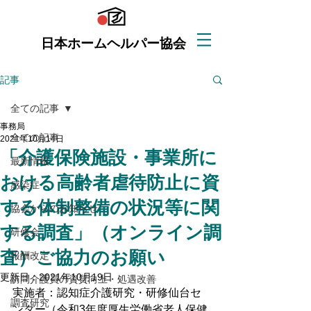
日本ホームヘルパー協会
記事
全ての記事
事務局
全ての記事
2021年10月14日
「介護保険施設・事業所に
最新情報
おける高齢者虐待防止に資
感染症
する体制整備の状況等に関
協会からのお知らせ
する調査」（オンライン調
研修会
査）ご協力のお願い
報酬改定
更新日：
2021年10月19日
訪問介護員の資質向上・処遇改善
実施者：認知症介護研究・研修仙台セ
調査研究
ンター（令和3年度厚生労働省老人保健