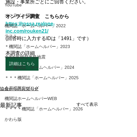
施設・事業所ごとにご回答ください。
YouTube
オンライン研修会
オンライン調査　こちらから
https://rossa.realone-
機関誌「ホームヘルパー」2022
inc.com/rouken21/
テスト
(回答時に入力するIDは「1491」です）
＊機関誌「ホームヘルパー」2023
本調査の詳細
令和6年能登半島地震
詳細はこちら
＊＊機関誌「ホームヘルパー」2024
＊＊＊機関誌「ホームヘルパー」2025
会員様限定ブログ
協会からのお知らせ
機関誌ホームヘルパーWEB
すべて表示
最新記事
＊＊＊＊機関誌「ホームヘルパー」2026
かわら版