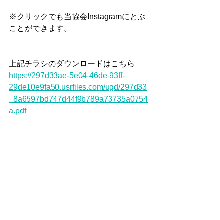
※クリックでも当協会Instagramにとぶ
ことができます。
上記チラシのダウンロードはこちら
https://297d33ae-5e04-46de-93ff-
29de10e9fa50.usrfiles.com/ugd/297d33
_8a6597bd747d44f9b789a73735a0754
a.pdf
なお、これに伴い、機関誌「ホームヘ
ルパー」の発行回数など、これまでの
会員内容を変更いたしますので、以下
リンク先「
2026年度新規会員募集およ
び会員内容変更のお知らせ」も、併せ
てご確認ください。
https://www.n-