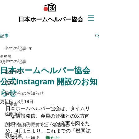
日本ホームヘルパー協会
記事
全ての記事
事務局
全ての記事
3月17日
日本ホームヘルパー協会
最新情報
公式Instagram 開設のお知
感染症
らせ
協会からのお知らせ
更新日：
3月19日
研修会
日本ホームヘルパー協会は、タイムリ
報酬改定
ーな情報発信、会員の皆様との双方向
のコミュニケーションの充実を図るた
訪問介護員の資質向上・処遇改善
め、4月1日より、
これまでの「機関誌
調査研究
の発行」に加え
、
新たに、