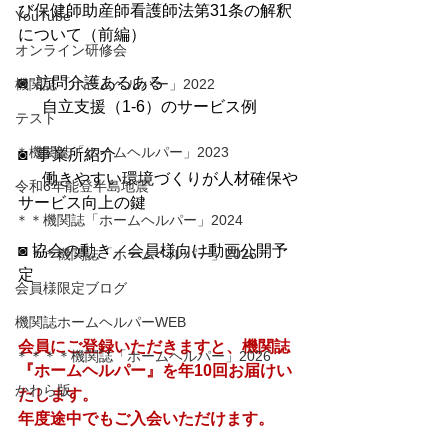
び保健師助産師看護師法第31条の解釈
YouTube
について（前編）
オンライン研修会
◙  訪問介護あるある
機関誌「ホームヘルパー」2022
　  自立支援（1-6）のサービス例
テスト
＊機関誌「ホームヘルパー」2023
◙  事業所紹介
　  働きやすい環境づくりが人材確保や
令和6年能登半島地震
サービス向上の鍵
＊＊機関誌「ホームヘルパー」2024
◙ 協会の動き／会員様向け動画公開予
＊＊＊機関誌「ホームヘルパー」2025
定
会員様限定ブログ
機関誌ホームヘルパーWEB
会員にご登録いただきますと、機関誌
＊＊＊＊機関誌「ホームヘルパー」2026
『ホームヘルパー』を年10回お届けい
かわら版
たします。
​年度途中でもご入会いただけます。