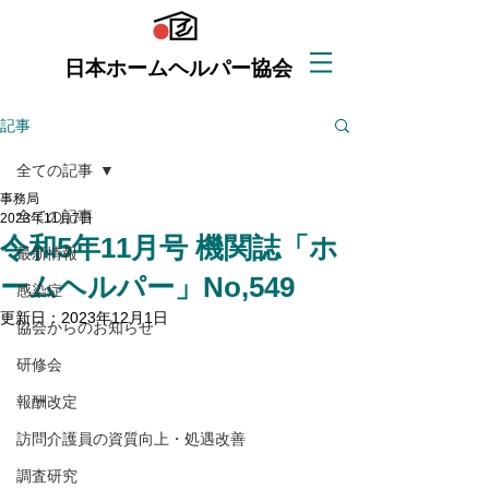
日本ホームヘルパー協会
記事
全ての記事
事務局
全ての記事
2023年11月7日
令和5年11月号 機関誌「ホ
最新情報
ームヘルパー」No,549
感染症
更新日：
2023年12月1日
協会からのお知らせ
研修会
報酬改定
訪問介護員の資質向上・処遇改善
調査研究