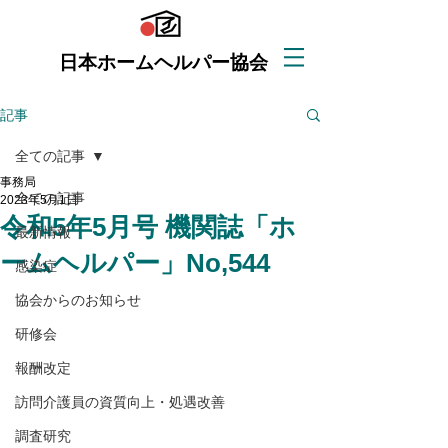
日本ホームヘルパー協会
記事
全ての記事
事務局
全ての記事
2023年5月1日
令和5年5月号 機関誌「ホ
最新情報
ームヘルパー」No,544
感染症
協会からのお知らせ
研修会
報酬改定
訪問介護員の資質向上・処遇改善
調査研究