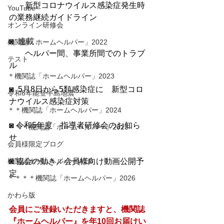
　　新型コロナウイルス感染症発生時
YouTube
の業務継続ガイドライン
オンライン研修会
◙  連載　
機関誌「ホームヘルパー」2022
　　ヘルパー間、事業所間でのトラブ
テスト
ル
＊機関誌「ホームヘルパー」2023
◙  5月8日から5類感染症に　新型コロ
令和6年能登半島地震
ナウイルス感染症対策
＊＊機関誌「ホームヘルパー」2024
◙ 令和5年度　指導者研修会のお知ら
＊＊＊機関誌「ホームヘルパー」2025
せ　
会員様限定ブログ
機関誌ホームヘルパーWEB
◙ 協会の動き／会員様向け動画公開予
定
＊＊＊＊機関誌「ホームヘルパー」2026
かわら版
会員にご登録いただきますと、機関誌
『ホームヘルパー』を年10回お届けい