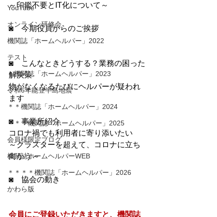
～印鑑不要とIT化について～
YouTube
オンライン研修会
◙　今期役員からのご挨拶
機関誌「ホームヘルパー」2022
テスト
◙　こんなときどうする？業務の困った
＊機関誌「ホームヘルパー」2023
解決策
物がなくなるたびにヘルパーが疑われ
令和6年能登半島地震
ます
＊＊機関誌「ホームヘルパー」2024
◙　事業所紹介
＊＊＊機関誌「ホームヘルパー」2025
コロナ禍でも利用者に寄り添いたい
会員様限定ブログ
～クラスターを超えて、コロナに立ち
機関誌ホームヘルパーWEB
向かう～
＊＊＊＊機関誌「ホームヘルパー」2026
◙　協会の動き
かわら版
会員にご登録いただきますと、機関誌