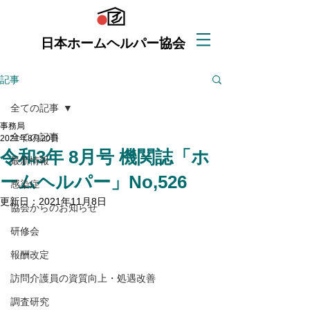
日本ホームヘルパー協会
記事
全ての記事
事務局
全ての記事
2021年8月20日
令和3年 8月号 機関誌「ホ
最新情報
ームヘルパー」No,526
感染症
更新日：
2021年11月8日
協会からのお知らせ
研修会
報酬改定
訪問介護員の資質向上・処遇改善
調査研究