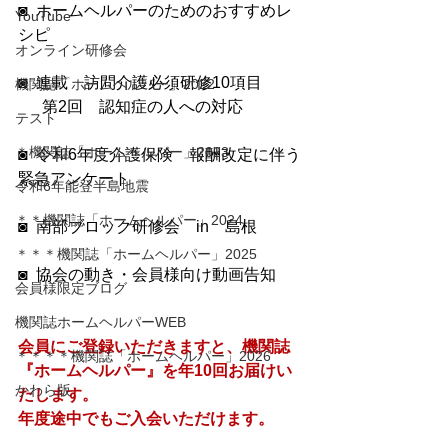
◙  ホームヘルパーのためのおすすめレ
YouTube
シピ
オンライン研修会
◙  連載　訪問介護必須研修10項目
機関誌「ホームヘルパー」2022
　  第2回　認知症の人への対応
テスト
＊機関誌「ホームヘルパー」2023
◙  令和6年度介護保険　報酬改定に伴う
緊急アンケート
令和6年能登半島地震
＊＊機関誌「ホームヘルパー」2024
◙  南部ブロック研修会　in　島根
＊＊＊機関誌「ホームヘルパー」2025
◙  協会の動き・会員様向け動画告知
会員様限定ブログ
機関誌ホームヘルパーWEB
会員にご登録いただきますと、機関誌
＊＊＊＊機関誌「ホームヘルパー」2026
『ホームヘルパー』を年10回お届けい
かわら版
たします。
​年度途中でもご入会いただけます。