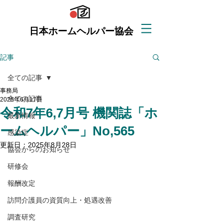
日本ホームヘルパー協会
記事
全ての記事
事務局
全ての記事
2025年6月17日
令和7年6,7月号 機関誌「ホ
最新情報
ームヘルパー」No,565
感染症
更新日：
2025年8月28日
協会からのお知らせ
研修会
報酬改定
訪問介護員の資質向上・処遇改善
調査研究