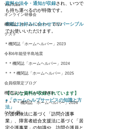
資料や法令・通知が収録
され、いつで
YouTube
も持ち運べるのが特徴です。
オンライン研修会
表紙はお好みに合わせてリバーシブル
機関誌「ホームヘルパー」2022
でお使いいただけます。
テスト
＊機関誌「ホームヘルパー」2023
令和6年能登半島地震
＊＊機関誌「ホームヘルパー」2024
＊＊＊機関誌「ホームヘルパー」2025
会員様限定ブログ
機関誌ホームヘルパーWEB
【こんな資料が収録されています】
●「ホームヘルプサービスの知識と方
＊＊＊＊機関誌「ホームヘルパー」2026
法」
かわら版
介護保険法に基づく「訪問介護事
業」、障害者総合支援法に基づく「居
宅介護事業」の知識や、訪問介護員と