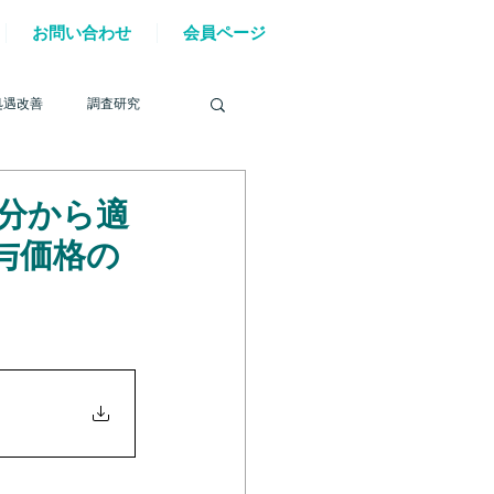
お問い合わせ
会員ページ
処遇改善
調査研究
与分から適
与価格の
を巡る動き
材確保
YouTube
6年能登半島地震