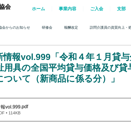
協会
ホーム
事業内容
ご入会
支部
協会からのお知らせ
研修会
報酬改定
訪問介護員の資質向上・
護を巡る動き
2017年 訪問介護を巡る動き
2016年 訪問介護を巡る動き
情報vol.999「令和４年１月貸
祉用具の全国平均貸与価格及び貸
4年 訪問介護を巡る動き
2013年 訪問介護を巡る動き
2012年 訪問介護
について（新商品に係る分）」
0年 訪問介護を巡る動き
2009年 訪問介護を巡る動き
Q&A
介護人
.pdf
ol.999
• 114KB
ルパー」2022
テスト
＊機関誌「ホームヘルパー」2023
令和