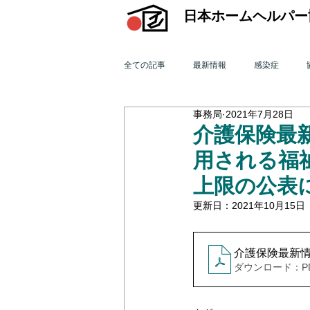
日本ホームヘルパー
全ての記事
最新情報
感染症
事務局
2021年7月28日
機関誌「ホームヘルパー」
訪問介
介護保険最新
用される福
2015年 訪問介護を巡る動き
201
上限の公表
更新日：
2021年10月15日
2011年 訪問介護を巡る動き
201
介護保険最新情報v
ダウンロード：PDF 
オンライン研修会
機関誌「ホームヘ