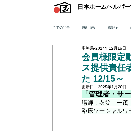
日本ホームヘルパー
全ての記事
最新情報
感染症
事務局
2024年12月15日
機関誌「ホームヘルパー」
訪問介
会員様限定
ス提供責任
2015年 訪問介護を巡る動き
201
た 12/15～
更新日：
2025年1月20日
「管理者・サ
2011年 訪問介護を巡る動き
201
講師：衣笠　一茂
臨床ソーシャルワー
オンライン研修会
機関誌「ホームヘ