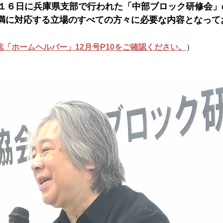
月１６日に兵庫県支部で行われた「中部ブロック研修会」
満に対応する立場のすべての方々に必要な内容となって
＊＊＊機関誌「ホームヘルパー」2025
会員様限定ブログ
機関誌ホー
。
「ホームヘルパー」12月号P10をご確認ください。
）