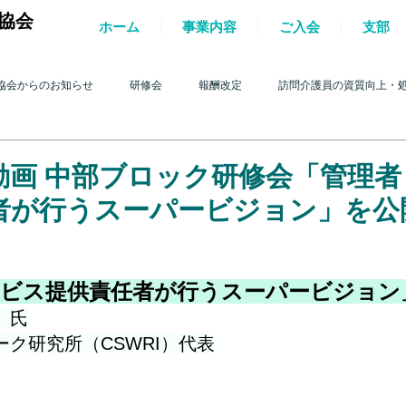
協会
ホーム
事業内容
ご入会
支部
協会からのお知らせ
研修会
報酬改定
訪問介護員の資質向上・
護を巡る動き
2017年 訪問介護を巡る動き
2016年 訪問介護を巡る動き
動画 中部ブロック研修会「管理者
者が行うスーパービジョン」を公
4年 訪問介護を巡る動き
2013年 訪問介護を巡る動き
2012年 訪問介護
ービス提供責任者が行うスーパービジョン
0年 訪問介護を巡る動き
2009年 訪問介護を巡る動き
Q&A
介護人
　氏
ク研究所（CSWRI）代表
ルパー」2022
テスト
＊機関誌「ホームヘルパー」2023
令和