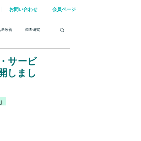
お問い合わせ
会員ページ
処遇改善
調査研究
・サービ
開しまし
を巡る動き
」
材確保
YouTube
6年能登半島地震