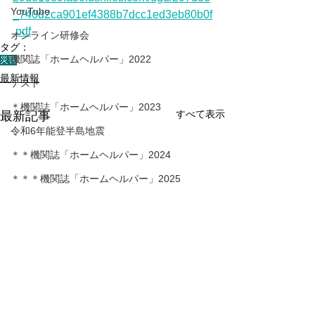
YouTube
_740d2ca901ef4388b7dcc1ed3eb80b0f
.pdf
オンライン研修会
タグ：
機関誌「ホームヘルパー」2022
災害
最新情報
テスト
＊機関誌「ホームヘルパー」2023
すべて表示
最新記事
令和6年能登半島地震
＊＊機関誌「ホームヘルパー」2024
＊＊＊機関誌「ホームヘルパー」2025
会員様限定ブログ
機関誌ホームヘルパーWEB
＊＊＊＊機関誌「ホームヘルパー」2026
かわら版