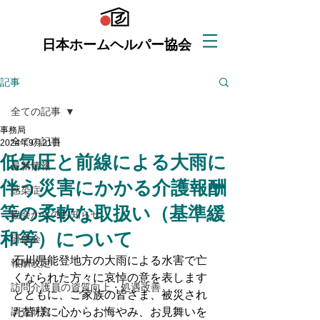
日本ホームヘルパー協会
記事
全ての記事
事務局
全ての記事
2024年9月21日
低気圧と前線による大雨に
最新情報
伴う災害にかかる介護報酬
感染症
等の柔軟な取扱い（基準緩
協会からのお知らせ
和等）について
研修会
石川県能登地方の大雨による水害で亡
報酬改定
くなられた方々に哀悼の意を表します
訪問介護員の資質向上・処遇改善
とともに、
ご家族の皆さま、
被災され
調査研究
た皆様に心からお悔やみ、お見舞いを