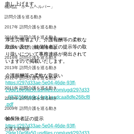
申し上げます。
機関誌「ホームヘルパー」
訪問介護を巡る動き
2017年 訪問介護を巡る動き
2016年 訪問介護を巡る動き
厚生労働省より、介護報酬等の柔軟な
取扱い及び、被保険者証の提示等の取
2015年 訪問介護を巡る動き
り扱いについて事務連絡が発出されて
2014年 訪問介護を巡る動き
いますので掲載いたします。
2013年 訪問介護を巡る動き
介護報酬等の柔軟な取扱い
2012年 訪問介護を巡る動き
https://297d33ae-5e04-46de-93ff-
2011年 訪問介護を巡る動き
29de10e9fa50.usrfiles.com/ugd/297d33
_8875556bb9c14ab1acdcaa8dfe268cf8
2010年 訪問介護を巡る動き
.pdf
2009年 訪問介護を巡る動き
Q&A
被保険者証の提示
https://297d33ae-5e04-46de-93ff-
介護人材確保
29de10e9fa50.usrfiles.com/ugd/297d33