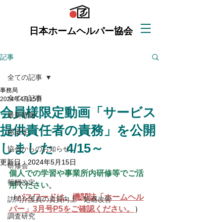
日本ホームヘルパー協会
記事
全ての記事
事務局
全ての記事
2024年4月15日
会員様限定動画「サービス
最新情報
提供責任者の責務​」を公開
感染症
しました 4/15～
協会からのお知らせ
更新日：
2024年5月15日
研修会
個人での学習や事業所内研修等でご活
報酬改定
用ください
。
（
パスワードは、機関誌「ホームヘル
訪問介護員の資質向上・処遇改善
パー」3月号P5をご確認ください。
）
調査研究