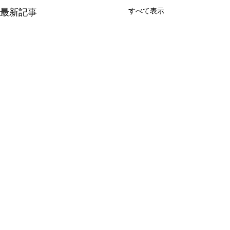
すべて表示
最新記事
介護保険最新情報
介護保険最新情
Vol.1530（消費者庁消費
Vol.1531（令
安全調査委員会「車椅子
護デジタル中核
消費者庁消費者安全調査委員
介護テクノロジー
コメント
使用者を自動車で送迎中
に向けた調査研
会において、「車椅子使用者
場の生産性向上を
の事故に係る事故等原因
式「デジタル中
を自動車で送迎中の事故に係
中核人材を育成す
調査について（経過報
成研修」の周知