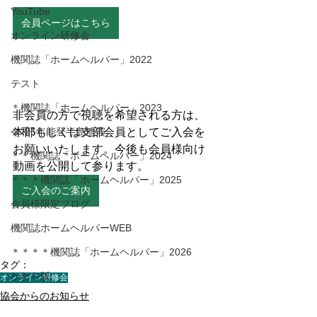
YouTube
会員ページはこちら
オンライン研修会
機関誌「ホームヘルパー」2022
テスト
＊機関誌「ホームヘルパー」2023
非会員の方で視聴を希望される方は、
本部もしくは支部会員としてご入会を
令和6年能登半島地震
お願いいたします。今後も会員様向け
＊＊機関誌「ホームヘルパー」2024
動画を公開して参ります。
＊＊＊機関誌「ホームヘルパー」2025
ご入会のご案内
会員様限定ブログ
機関誌ホームヘルパーWEB
＊＊＊＊機関誌「ホームヘルパー」2026
タグ：
かわら版
オンライン研修会
協会からのお知らせ