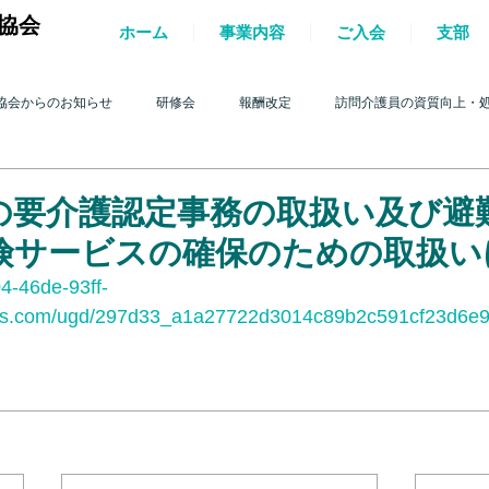
協会
ホーム
事業内容
ご入会
支部
協会からのお知らせ
研修会
報酬改定
訪問介護員の資質向上・
護を巡る動き
2017年 訪問介護を巡る動き
2016年 訪問介護を巡る動き
の要介護認定事務の取扱い及び避
険サービスの確保のための取扱い
4年 訪問介護を巡る動き
2013年 訪問介護を巡る動き
2012年 訪問介護
4-46de-93ff-
les.com/ugd/297d33_a1a27722d3014c89b2c591cf23d6e9
0年 訪問介護を巡る動き
2009年 訪問介護を巡る動き
Q&A
介護人
ルパー」2022
テスト
＊機関誌「ホームヘルパー」2023
令和