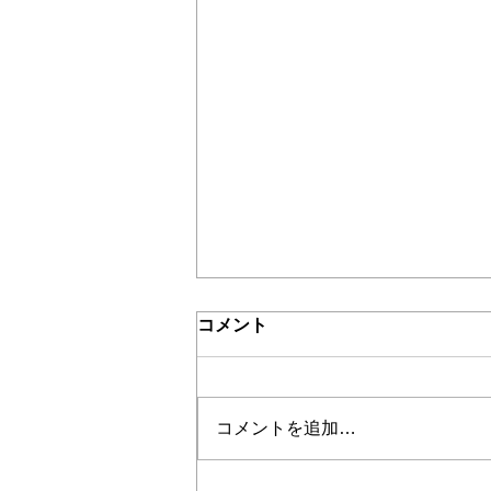
＊＊機関誌「ホームヘルパー」2024
介護保険最新情報vol1250 石
コメント
川県地域福祉推進支援臨時特
例給付金及び令和6年能登半
https://www.mhlw.go.jp/content/00
島地震自宅再建利子助成事業
1242732.pdf
給付金の差押禁止等について
コメントを追加…