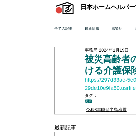
日本ホームヘルパー
全ての記事
最新情報
感染症
事務局
2024年1月19日
機関誌「ホームヘルパー」
訪問介
被災高齢者
ける介護保
2015年 訪問介護を巡る動き
201
https://297d33ae-5e0
29de10e9fa50.usrfi
タグ：
災害
2011年 訪問介護を巡る動き
201
令和6年能登半島地震
オンライン研修会
機関誌「ホームヘ
最新記事