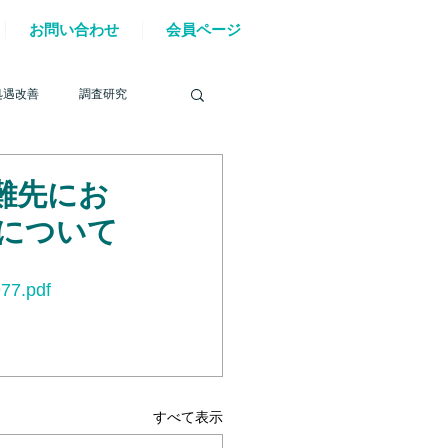
お問い合わせ
会員ページ
処遇改善
調査研究
難先にお
について
を巡る動き
77.pdf
材確保
YouTube
6年能登半島地震
すべて表示