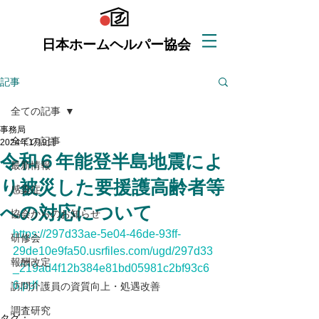
日本ホームヘルパー協会
記事
全ての記事
事務局
全ての記事
2024年1月9日
令和６年能登半島地震によ
最新情報
り被災した要援護高齢者等
感染症
への対応について
協会からのお知らせ
https://297d33ae-5e04-46de-93ff-
研修会
29de10e9fa50.usrfiles.com/ugd/297d33
報酬改定
_219ad4f12b384e81bd05981c2bf93c6
6.pdf
訪問介護員の資質向上・処遇改善
調査研究
タグ：