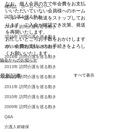
なお、個人会員の方で年会費をお支払
機関誌「ホームヘルパー」
いいただいていない会員様へのホーム
訪問介護を巡る動き
ヘルパー誌への発送をストップしてお
ります。ご入金が確認でき次第、発送
2017年 訪問介護を巡る動き
を再開いたします。
2016年 訪問介護を巡る動き
お忙しいところお手数をおかけします
が、会費お支払いのお手続きをよろし
2015年 訪問介護を巡る動き
くお願いいたします。
2014年 訪問介護を巡る動き
協会からのお知らせ
2013年 訪問介護を巡る動き
すべて表示
最新記事
2012年 訪問介護を巡る動き
2011年 訪問介護を巡る動き
2010年 訪問介護を巡る動き
2009年 訪問介護を巡る動き
Q&A
介護人材確保