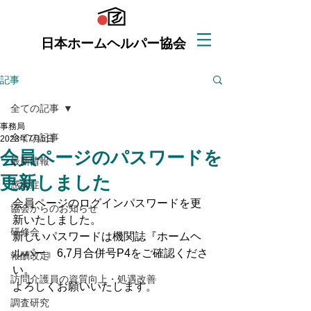
日本ホームヘルパー協会
記事
全ての記事
事務局
全ての記事
2023年7月5日
会員ページのパスワードを
最新情報
更新しました
感染症
会員ページのログインパスワードを更
協会からのお知らせ
新いたしました。
研修会
新しいパスワードは機関誌『ホームヘ
ルパー』6,7月合併号P4をご確認くださ
報酬改定
い。
訪問介護員の資質向上・処遇改善
よろしくお願いいたします。
調査研究