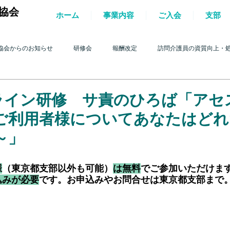
協会
ホーム
事業内容
ご入会
支部
協会からのお知らせ
研修会
報酬改定
訪問介護員の資質向上・
護を巡る動き
2017年 訪問介護を巡る動き
2016年 訪問介護を巡る動き
オンライン研修 サ責のひろば「ア
ご利用者様についてあなたはどれ
4年 訪問介護を巡る動き
2013年 訪問介護を巡る動き
2012年 訪問介護
～」
様
（東京都支部以外も可能）
は無料
でご参加いただけま
0年 訪問介護を巡る動き
2009年 訪問介護を巡る動き
Q&A
介護人
込みが必要
です。お申込みやお問合せは東京都支部まで
ルパー」2022
テスト
＊機関誌「ホームヘルパー」2023
令和