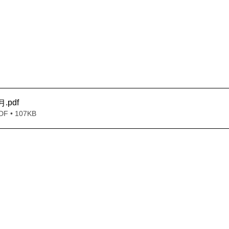
.pdf
月
 • 107KB