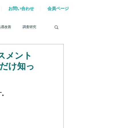
お問い合わせ
会員ページ
処遇改善
調査研究
セスメント
だけ知っ
を巡る動き
す。
材確保
YouTube
。
6年能登半島地震