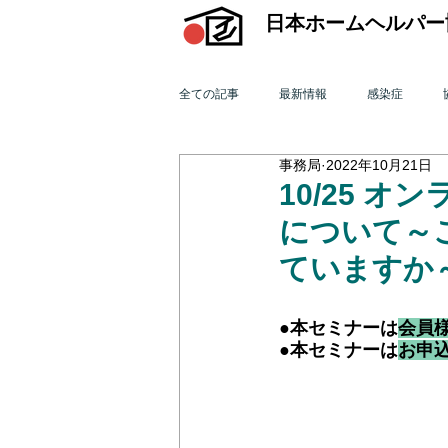
日本ホームヘルパー
全ての記事
最新情報
感染症
事務局
2022年10月21日
機関誌「ホームヘルパー」
訪問介
10/25 
について～
2015年 訪問介護を巡る動き
201
ていますか
●本セミナーは
会員
2011年 訪問介護を巡る動き
201
●本セミナーは
お申
オンライン研修会
機関誌「ホームヘ