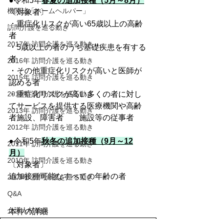
●令和5年
春夏の追加接種（5月～8月）
機関誌「ホームヘルパー」
〔対象者〕
・重症化リスクが高い65歳以上の高齢
訪問介護を巡る動き
者
2017年 訪問介護を巡る動き
・5歳以上の者のうち基礎疾患を有する
者
2016年 訪問介護を巡る動き
・その他重症化リスクが高いと医師が
2015年 訪問介護を巡る動き
認める者
2014年 訪問介護を巡る動き
・重症化リスクが高い多くの者に対し
てサービスを提供する医療機関や高齢
2013年 訪問介護を巡る動き
者施設、障害者　　施設等の従事者
2012年 訪問介護を巡る動き
●令和5年
秋冬の追加接種（9月～12
2011年 訪問介護を巡る動き
月）
2010年 訪問介護を巡る動き
〔対象者〕
追加接種可能なすべての年齢の者
2009年 訪問介護を巡る動き
Q&A
介護人材確保
本件の詳細