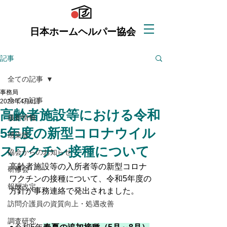
日本ホームヘルパー協会
記事
全ての記事
事務局
全ての記事
2023年4月6日
高齢者施設等における令和
最新情報
5年度の新型コロナウイル
感染症
スワクチン接種について
協会からのお知らせ
高齢者施設等の入所者等の新型コロナ
研修会
ワクチンの接種について、令和5年度の
報酬改定
方針が事務連絡で発出されました。
訪問介護員の資質向上・処遇改善
調査研究