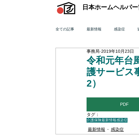
日本ホームヘルパー
全ての記事
最新情報
感染症
事務局
2019年10月23日
機関誌「ホームヘルパー」
訪問介
令和元年台
護サービス
2015年 訪問介護を巡る動き
201
2）
2011年 訪問介護を巡る動き
201
PDF
タグ：
介護保険最新情報
感染症
オンライン研修会
機関誌「ホームヘ
最新情報
感染症