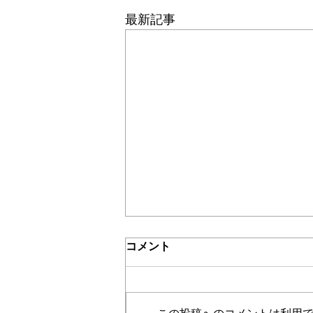
最新記事
＊＊機関誌「ホームヘルパー」2024
介護保険最新情報
コメント
Vol.1532（「介護保険制度に
おける利用者負担等の事務処
令和３年８月からの制度見直しへ
理の取扱いについて」の一部
の対応に向けて、当該見直し事項
改正について）