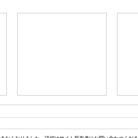
＊＊＊機関誌「ホームヘルパー」2025
会員様限定ブログ
機関誌ホー
介護保険最新情報
介護
Vol.1530（消費者庁消費安全
Vol
調査委員会「車椅子使用者を
ジタ
消費者庁消費者安全調査委員会に
介護
自動車で送迎中の事故に係る
調査
おいて、「車椅子使用者を自動車
生産
事故等原因調査について（経
中核