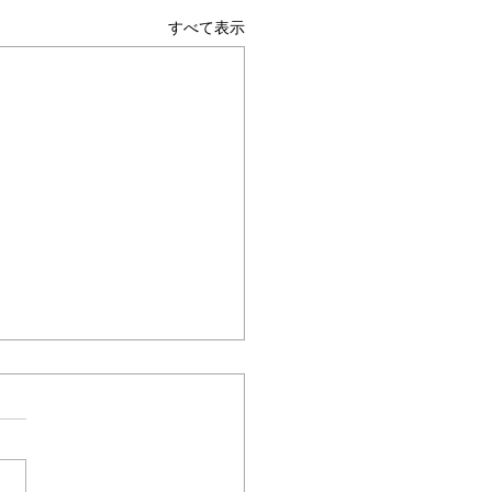
すべて表示
ムヘルパーWEB
保険最新情報
.1531（令和8年度 介護デ
ル中核人材養成に向けた
テクノロジーを活用し現場の
研究事業一式「デジタル
性向上を推進できる中核人材
人材養成研修」の周知及