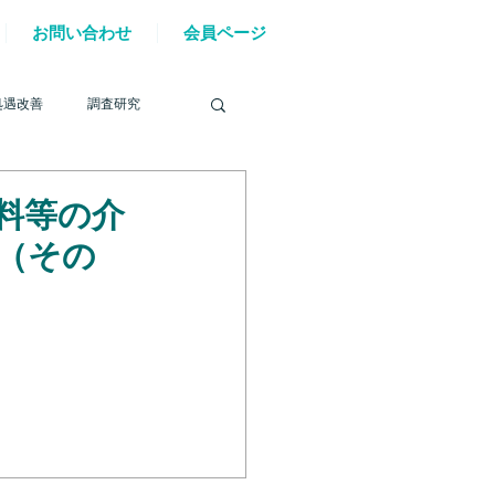
お問い合わせ
会員ページ
処遇改善
調査研究
料等の介
（その
を巡る動き
材確保
YouTube
6年能登半島地震