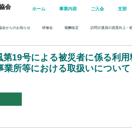
協会
ホーム
事業内容
ご入会
支部
協会からのお知らせ
研修会
報酬改定
訪問介護員の資質向上・
護を巡る動き
2017年 訪問介護を巡る動き
2016年 訪問介護を巡る動き
風第19号による被災者に係る利用
事業所等における取扱いについて
4年 訪問介護を巡る動き
2013年 訪問介護を巡る動き
2012年 訪問介護
0年 訪問介護を巡る動き
2009年 訪問介護を巡る動き
Q&A
介護人
ルパー」2022
テスト
＊機関誌「ホームヘルパー」2023
令和