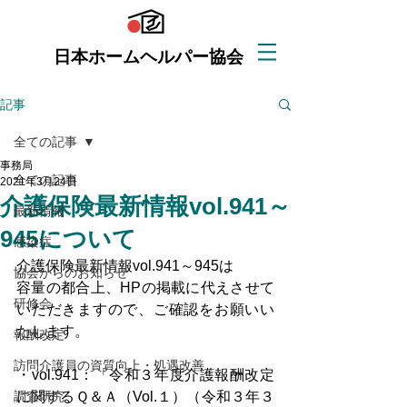
日本ホームヘルパー協会
記事
全ての記事
事務局
全ての記事
2021年3月24日
介護保険最新情報vol.941～
最新情報
945について
感染症
介護保険最新情報vol.941～945は
協会からのお知らせ
容量の都合上、HPの掲載に代えさせて
研修会
いただきますので、ご確認をお願いい
たします。
報酬改定
訪問介護員の資質向上・処遇改善
・vol.941：「令和３年度介護報酬改定
調査研究
に関するＱ＆Ａ（Vol.１）（令和３年３