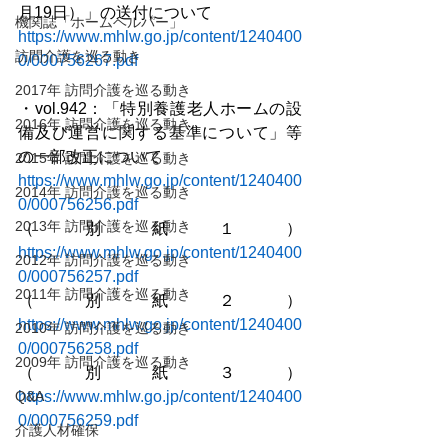
月19日）」の送付について
機関誌「ホームヘルパー」
https://www.mhlw.go.jp/content/1240400
訪問介護を巡る動き
0/000756267.pdf
2017年 訪問介護を巡る動き
・vol.942：「特別養護老人ホームの設
2016年 訪問介護を巡る動き
備及び運営に関する基準について」等
の一部改正について
2015年 訪問介護を巡る動き
https://www.mhlw.go.jp/content/1240400
2014年 訪問介護を巡る動き
0/000756256.pdf
2013年 訪問介護を巡る動き
（別紙１）
https://www.mhlw.go.jp/content/1240400
2012年 訪問介護を巡る動き
0/000756257.pdf
2011年 訪問介護を巡る動き
（別紙２）
https://www.mhlw.go.jp/content/1240400
2010年 訪問介護を巡る動き
0/000756258.pdf
2009年 訪問介護を巡る動き
（別紙３）
Q&A
https://www.mhlw.go.jp/content/1240400
0/000756259.pdf
介護人材確保