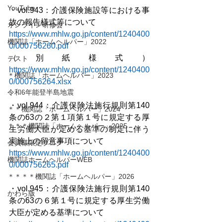
YouTube
・vol.943：介護保険施設等における事
故の報告様式等について
オンライン研修会
https://www.mhlw.go.jp/content/1240400
機関誌「ホームヘルパー」2022
0/000756260.pdf
（別紙様式）
テスト
https://www.mhlw.go.jp/content/1240400
＊機関誌「ホームヘルパー」2023
0/000756264.xlsx
令和6年能登半島地震
・vol.944：介護保険法施行規則第140
＊＊機関誌「ホームヘルパー」2024
条の63の２第１項第１号に規定する厚
＊＊＊機関誌「ホームヘルパー」2025
生労働大臣が定める基準の制定に伴う
実施上の留意事項について
会員様限定ブログ
https://www.mhlw.go.jp/content/1240400
機関誌ホームヘルパーWEB
0/000756265.pdf
＊＊＊＊機関誌「ホームヘルパー」2026
・vol.945：介護保険法施行規則第140
かわら版
条の63の６第１号に規定する厚生労働
大臣が定める基準について